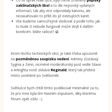
Co se úprav reálií týče, byly mírně změněny
popisky
zaklínačských škol
a to dle nejnověji vydaných
informací, tak aby více odpovídaly kánonu, ale
nezasahovalo to příliš do již existujících karet.
Vše budeme samozřejmě sledovat a podle toho jak
to bude či nebude fungovat může dojít k dalším
korekcím. Máte radost? 😀
Krom těchto technických věcí, je také třeba upozornit
na
pozměněnou soupisku vedení
. Adminy zůstávají
Sygnia a Zenn, nicméně moderátorský post vedle Silase
a Arleighta nově získává
Reginald
, který tak přebírá
místo uvolněné po Světlomile.
Světlušce bych chtěl tímto poděkovat minimálně za to,
že pro mne byla tím hlavním impulsem, díky kterému
fórum opět ožilo :-).