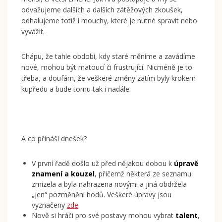
odvažujeme dalších a dalších zátěžových zkoušek,
odhalujeme totiž i mouchy, které je nutné spravit nebo
vyvážit.
Chápu, že tahle období, kdy staré měníme a zavádíme
nové, mohou být matoucí či frustrující. Nicméně je to
třeba, a doufám, že veškeré změny zatím byly krokem
kupředu a bude tomu tak i nadále.
A co přináší dnešek?
V první řadě došlo už před nějakou dobou k
úpravě
znamení a kouzel
, přičemž některá ze seznamu
zmizela a byla nahrazena novými a jiná obdržela
„jen“ pozměnění hodů. Veškeré úpravy jsou
vyznačeny
zde
.
Nově si hráči pro své postavy mohou vybrat
talent
,