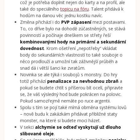
což je potřeba doplnit nejen do karty a na profil, ale
také do speciálního
topicu na fóru
. Talent přidává k
hodům na danou věc jednu kostku navíc.
Změna přichází i do
PVP zápasení
mezi postavami.
To, co dříve bylo na dohodě zúčastněných, se stává
povinností a počínaje dneškem se střety řeší
kombinovanými hody na primární a sekundární
dovednost
. Krom ošetření „nepotřeby“ vkládat
body do sekundárních vlastností to také souboje o
něco prodlouží a umožní tak záživnější průběh a
snad dá i větší šanci ke zvratům.
Novinka se ale týká i soubojů s monstry. Do hry
totiž přichází
penalizace za nevhodnou zbraň
a
pokud se budete chtít s příšerou bít ocelí, připravte
se, že váš výsledný hod bude pokrácen na polovic.
Pokud samozřejmě nemáte po ruce argentii.
Spolu s tím se pojí také mírná obměna systému lovů
– nově budu k zakázkám přidávat přibližné staty
monster, na které si budete moci házet.
V sekci
alchymie se odteď vyskytují už dlouho
slibované oleje
.