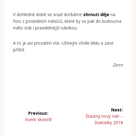
V dohledné době se snad dočkáme
shrnutí děje
na
foru z posledních měsíců, které by se pak do budoucna
mělo stát i pravidelnější rubrikou.
A to je asi prozatím vše. Užívejte chvíle klidu a zase
příště.
Zenn
NAVIGACE
Next:
Previous:
Next
Šťastný nový rok! –
PRO
Previous
Event skončil!
post:
Statistiky 2018
post:
PŘÍSPĚVEK