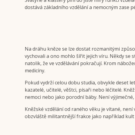
Svatyně a kláštery plní do jisté míry funkci vzděl
dostává základního vzdělání a nemocným zase péče
Na dráhu kněze se lze dostat rozmanitými způso
vychovali a ono mohlo šířit jejich víru. Někdy se 
natolik, že ve vzdělávání pokračují. Krom nábože
medicíny.
Pokud vydrží celou dobu studia, obvykle deset le
kazatelé, učitelé, věštci, písaři nebo léčitelé.
nemoci nebo jako porodní báby. Není výjimečné, ž
Kněžské vzdělání od raného věku je vítané, není 
obzvláště militantnější frakce jako například ku