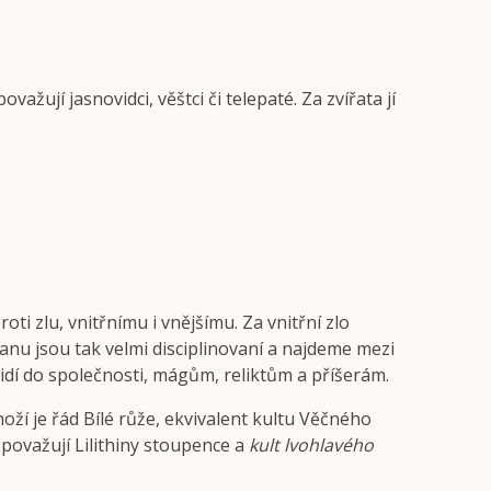
važují jasnovidci, věštci či telepaté. Za zvířata jí
ti zlu, vnitřnímu i vnějšímu. Za vnitřní zlo
stranu jsou tak velmi disciplinovaní a najdeme mezi
lidí do společnosti, mágům, reliktům a příšerám.
ží je řád Bílé růže, ekvivalent kultu Věčného
 považují Lilithiny stoupence a
kult lvohlavého