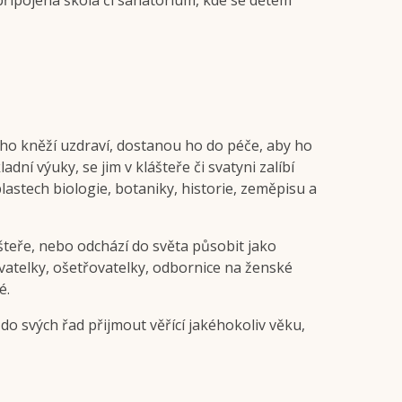
á připojena škola či sanatorium, kde se dětem
ho kněží uzdraví, dostanou ho do péče, aby ho
dní výuky, se jim v klášteře či svatyni zalíbí
astech biologie, botaniky, historie, zeměpisu a
šteře, nebo odchází do světa působit jako
ovatelky, ošetřovatelky, odbornice na ženské
é.
do svých řad přijmout věřící jakéhokoliv věku,