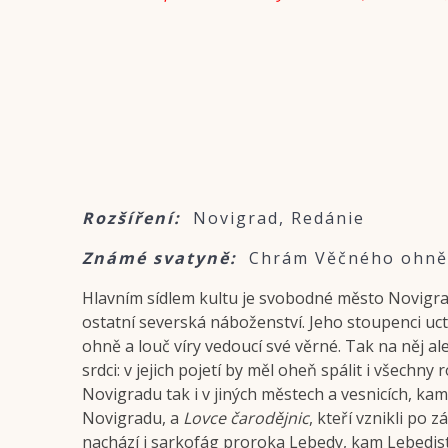
Rozšíření:
Novigrad, Redánie
Známé svatyně:
Chrám Věčného ohně
Hlavním sídlem kultu je svobodné město Novigrad,
ostatní severská náboženství. Jeho stoupenci uct
ohně a louč víry vedoucí své věrné. Tak na něj ales
srdci: v jejich pojetí by měl oheň spálit i všech
Novigradu tak i v jiných městech a vesnicích, kam 
Novigradu, a
Lovce čarodějnic
, kteří vznikli po
nachází i sarkofág proroka Lebedy, kam Lebedist