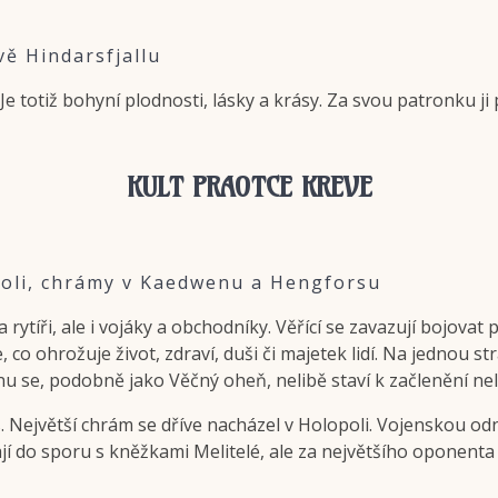
vě Hindarsfjallu
Je totiž bohyní plodnosti, lásky a krásy. Za svou patronku ji po
KULT PRAOTCE KREVE
oli, chrámy v Kaedwenu a Hengforsu
íři, ale i vojáky a obchodníky. Věřící se zavazují bojovat pro
e, co ohrožuje život, zdraví, duši či majetek lidí. Na jednou 
nu se, podobně jako Věčný oheň, nelibě staví k začlenění ne
Největší chrám se dříve nacházel v Holopoli. Vojenskou odno
jí do sporu s kněžkami Melitelé, ale za největšího oponenta