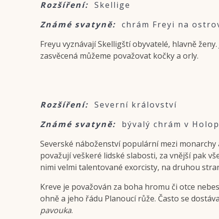
Rozšíření:
Skellige
Známé svatyně:
chrám Freyi na ostro
Freyu vyznávají Skelligští obyvatelé, hlavně ženy. 
zasvěcená můžeme považovat kočky a orly.
Rozšíření:
Severní království
Známé svatyně:
bývalý chrám v Holop
Severské náboženství populární mezi monarchy a ryt
považují veškeré lidské slabosti, za vnější pak vš
nimi velmi talentované exorcisty, na druhou stra
Kreve je považován za boha hromu či otce nebes. 
ohně a jeho řádu Planoucí růže. Často se dostáva
pavouka
.