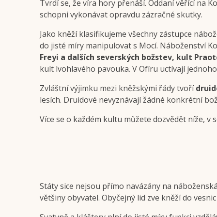
Tvrdí se, že víra hory přenáší. Oddaní věřící na
schopni vykonávat opravdu zázračné skutky.
Jako kněží klasifikujeme všechny zástupce nábož
do jisté míry manipulovat s Mocí. Náboženství K
Freyi a dalších severských božstev, kult Praot
kult lvohlavého pavouka. V Ofíru uctívají jedn
Zvláštní výjimku mezi kněžskými řády tvoří
druid
lesích. Druidové nevyznávají žádné konkrétní božs
Více se o každém kultu můžete dozvědět níže, v 
Státy sice nejsou přímo navázány na náboženská
většiny obyvatel. Obyčejný lid zve kněží do vesni