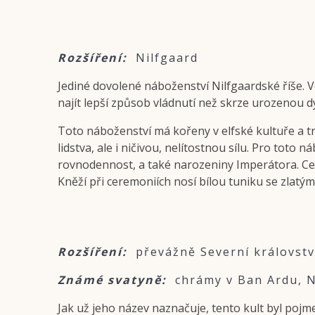
Rozšíření:
Nilfgaard
Jediné dovolené náboženství Nilfgaardské říše. Ve
najít lepší způsob vládnutí než skrze urozenou 
Toto náboženství má kořeny v elfské kultuře a tra
lidstva, ale i ničivou, nelítostnou sílu. Pro toto
rovnodennost, a také narozeniny Imperátora. Cerem
Kněží při ceremoniích nosí bílou tuniku se zlatým
Rozšíření:
převážně Severní královstv
Známé svatyně:
chrámy v Ban Ardu, N
Jak už jeho název naznačuje, tento kult byl poj