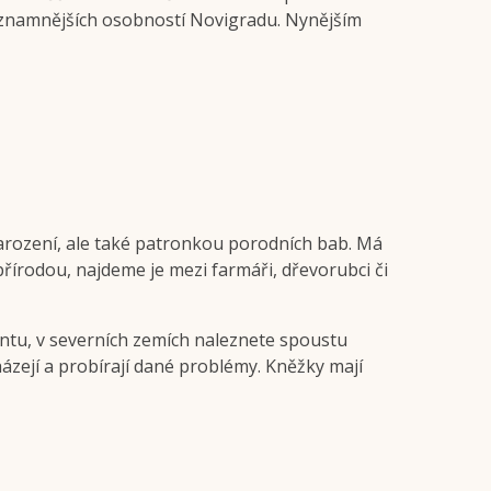
jvýznamnějších osobností Novigradu. Nynějším
 narození, ale také patronkou porodních bab. Má
přírodou, najdeme je mezi farmáři, dřevorubci či
ntu, v severních zemích naleznete spoustu
házejí a probírají dané problémy. Kněžky mají