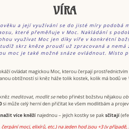
VÍRA
věku a její využívání se do jisté míry podobá ma
haosu, které přeměňuje v Moc. Nakládání s pod
ohou využívat Moc jen díky víře v konkrétní božs
 tudíž skrz kněze proudí už zpracovaná a nemá 
ou moc je také možné snáze ovládnout. Místo p
káží ovládat magickou Moc, kterou čerpají prostřednictvím m
anou obtížností si kněz háže tolik kostek, kolik má bodů ve
 kněz
meditovat, modlit se
nebo přinést božstvu nějakou
ob
0
si může celý herní den přičítat ke všem modlitbám a proj
snažit více kněží
najednou – jejich kostky se pak
sčítají
(efe
rpání moci, elixírů, etc.) na jeden hod jsou +3 (v případě, 