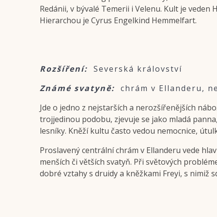
Redánii, v bývalé Temerii i Velenu. Kult je vede
Hierarchou je Cyrus Engelkind Hemmelfart.
Rozšíření:
Severská království
Známé svatyně:
chrám v Ellanderu, n
Jde o jedno z nejstarších a nerozšířenějších náb
trojjedinou podobu, zjevuje se jako mladá panna,
lesníky. Kněží kultu často vedou nemocnice, útulk
Proslavený centrální chrám v Ellanderu vede hl
menších či větších svatyň. Při světových probléme
dobré vztahy s druidy a kněžkami Freyi, s nimiž s