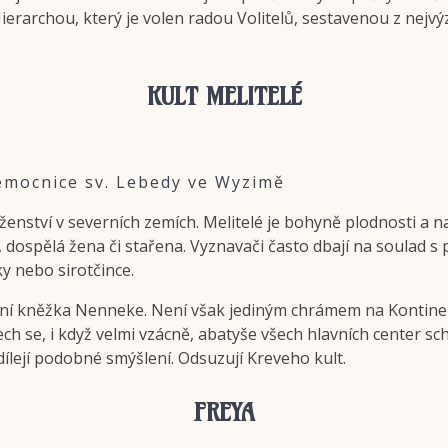
n Hierarchou, který je volen radou Volitelů, sestavenou z ne
KULT MELITELÉ
emocnice sv. Lebedy ve Wyzimě
oženství v severních zemích. Melitelé je bohyně plodnosti a
 dospělá žena či stařena. Vyznavači často dbají na soulad s 
y nebo sirotčince.
avní kněžka Nenneke. Není však jediným chrámem na Kontine
ch se, i když velmi vzácně, abatyše všech hlavních center sc
dílejí podobné smýšlení. Odsuzují Kreveho kult.
FREYA