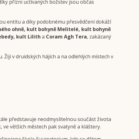
íky přízni uctívaných božstev jsou občas
enou entitu a díky podobnému přesvědčení dokáží
ného ohně, kult bohyně Melitelé, kult bohyně
bedy, kult Lilith
a
Coram Agh Tera
, zakázaný
u. Žijí v druidských hájích a na odlehlých místech v
 stále představuje neodmyslitelnou součást života
k, ve větších městech pak svatyně a kláštery.