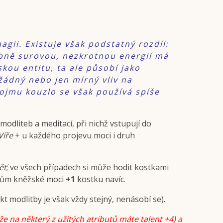
gii. Existuje však podstatný rozdíl:
obně surovou, nezkrotnou energií má
kou entitu, ta ale působí jako
žádný nebo jen mírný vliv na
ojmu kouzlo se však používá spíše
odliteb a meditací, při nichž vstupují do
Víře
+ u každého projevu moci i druh
ěť
; ve všech případech si může hodit kostkami
evům kněžské moci
+1
kostku navíc.
kt modlitby je však vždy stejný, nenásobí se).
že na některý z užitých atributů máte talent +4) a