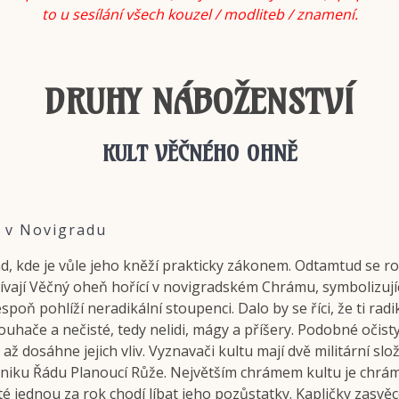
to u sesílání všech kouzel / modliteb / znamení.
DRUHY NÁBOŽENSTVÍ
KULT VĚČNÉHO OHNĚ
 v Novigradu
 kde je vůle jeho kněží prakticky zákonem. Odtamtud se rozší
ívají Věčný oheň hořící v novigradském Chrámu, symbolizujíc
poň pohlíží neradikální stoupenci. Dalo by se říci, že ti radik
ny rouhače a nečisté, tedy nelidi, mágy a příšery. Podobné oč
až dosáhne jejich vliv. Vyznavači kultu mají dvě militární slo
 zániku Řádu Planoucí Růže. Největším chrámem kultu je chr
é jednou za rok chodí líbat jeho pozůstatky. Kapličky zasv