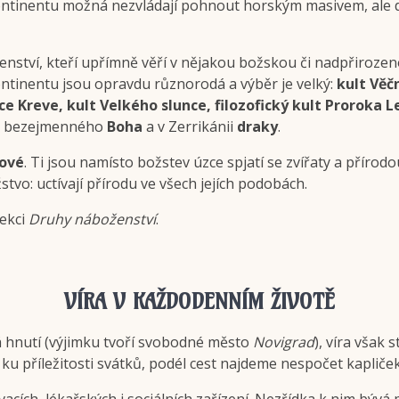
 Kontinentu možná nezvládají pohnout horským masivem, ale d
enství, kteří upřímně věří v nějakou božskou či nadpřiroz
ontinentu jsou opravdu různorodá a výběr je velký:
kult Věč
ce Kreve, kult Velkého slunce, filozofický kult Proroka Le
oho bezejmenného
Boha
a v Zerrikánii
draky
.
ové
. Ti jsou namísto božstev úzce spjatí se zvířaty a přírodo
tvo: uctívají přírodu ve všech jejích podobách.
sekci
Druhy náboženství
.
VÍRA V KAŽDODENNÍM ŽIVOTĚ
 hnutí (výjimku tvoří svobodné město
Novigrad
), víra však
c ku příležitosti svátků, podél cest najdeme nespočet kapliče