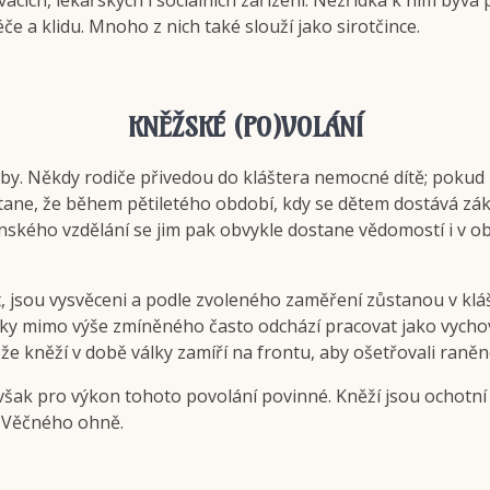
ávacích, lékařských i sociálních zařízení. Nezřídka k nim býv
 a klidu. Mnoho z nich také slouží jako sirotčince.
KNĚŽSKÉ (PO)VOLÁNÍ
by. Někdy rodiče přivedou do kláštera nemocné dítě; pokud 
stane, že během pětiletého období, kdy se dětem dostává zákla
nského vzdělání se jim pak obvykle dostane vědomostí i v obl
t, jsou vysvěceni a podle zvoleného zaměření zůstanou v klá
 Kněžky mimo výše zmíněného často odchází pracovat jako vych
e kněží v době války zamíří na frontu, aby ošetřovali raněn
však pro výkon tohoto povolání povinné. Kněží jsou ochotní 
lt Věčného ohně.