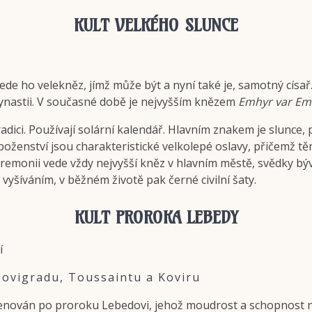
KULT VELKÉHO SLUNCE
de ho velekněz, jímž může být a nyní také je, samotný císař. 
dynastii. V současné době je nejvyšším knězem
Emhyr var Em
dici. Používají solární kalendář. Hlavním znakem je slunce, p
 náboženství jsou charakteristické velkolepé oslavy, přičemž tě
onii vede vždy nejvyšší kněz v hlavním městě, svědky bývají 
 vyšíváním, v běžném životě pak černé civilní šaty.
KULT PROROKA LEBEDY
í
ovigradu, Toussaintu a Koviru
menován po proroku Lebedovi, jehož moudrost a schopnost naj