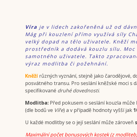
Víra
je v lidech zakořeněná už od dávno
Mág při kouzlení přímo využívá síly C
velký dopad na tělo uživatele. Kněží m
prostředník a dodává kouzlu sílu. Moc
samotného uživatele. Takto zpracovan
výraz modlitba či požehnání.
Kněží
různých vyznání, stejně jako čarodějové, do
posvátného transu. Pro seslání kněžské moci s d
specifikované
druhé dovednosti
.
Modlitba:
Před pokusem o seslání kouzla může
(dle bodů ve
Víře
) a v případě hodnoty vyšší jak
1
U každé modlitby se o její seslání může zároveň
Maximální počet bonusových kostek (z modliteb, če