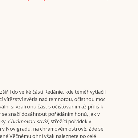
řil do velké části Redánie, kde téměř vytlačil
í vítězství světla nad temnotou, očistnou moc
ální si vzali onu část s očišťováním až příliš k
isty se snaží dosáhnout pořádáním honů, jak v
žky:
Chrámovou stráž
, střežící pořádek v
ám v Novigradu, na chrámovém ostrově. Zde se
ěcené Věčnému ohni však naleznete po celé