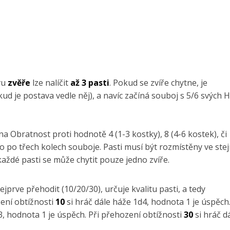
vu
zvěře
lze nalíčit
až 3 pasti
. Pokud se zvíře chytne, je
d je postava vedle něj), a navíc začíná souboj s 5/6 svých 
a Obratnost proti hodnotě 4 (1-3 kostky), 8 (4-6 kostek), či
o po třech kolech souboje. Pasti musí být rozmístěny ve ste
aždé pasti se může chytit pouze jedno zvíře.
prve přehodit (10/20/30), určuje kvalitu pasti, a tedy
ení obtížnosti
10
si hráč dále háže 1d4, hodnota 1 je úspěch.
3, hodnota 1 je úspěch. Při přehození obtížnosti
30
si hráč d