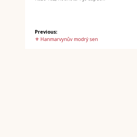
NAVIGACE
Previous:
Previous
⚜ Hanmarvynův modrý sen
PRO
post:
PŘÍSPĚVEK