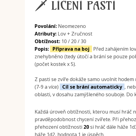
🗡 LÍČENÍ PASTÍ
Povolání:
Neomezeno
Atributy:
Lov + Zručnost
Obtížnost:
10 / 20 / 30
Popis:
Příprava na boj
Před zahájením lo
znehybněno (tedy útočí a brání se pouze poku
(počet kostek x 5).
Z pasti se zvíře dokáže samo uvolnit hodem n
(7-9 a více)
Cíl se brání automaticky
, neb
oblasti, v dosahu zamýšleného souboje. Do k
Každá úroveň obtížnosti, kterou musí hráč nej
pravděpodobnost chycení zvířete. Při přehoz
přehození obtížnosti
20
si hráč dále háže 1d
háže 1d2, hodnota 1 je úspěch.