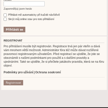
Zapomněl(a) jsem heslo
Přihlásit mě automaticky při každé návštěvě
Skrýt můj online stav pro toto přihlášení
REGISTROVAT
Pro přihlášení musíte být registrován. Registrace trvá jen pár vteřin a dává
vám mnohem větší možnosti. Administrátor fóra též může dávat rozšířené
pravomoci registrovaným uživatelům. Před registrací se ujistěte, že jste se
obeznámili s našimi podmínkami pro použití a s dalšími pravidly a
ujednáními. Také se ujistěte, že si přečtete jakákoliv pravidla, která se na fóru
objeví.
Podmínky pro užívání
|
Ochrana soukromí
Registrovat