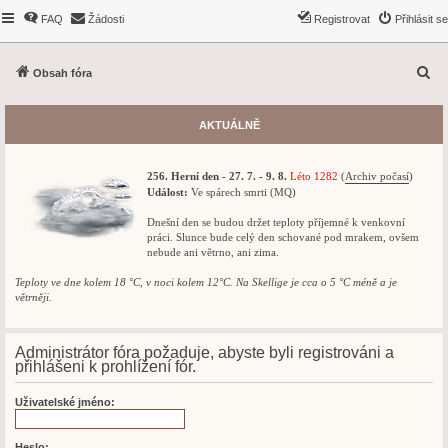
FAQ
Žádosti
Registrovat
Přihlásit se
H
Obsah fóra
l
e
AKTUÁLNĚ
d
a
256. Herní den - 27. 7. - 9. 8.
Léto 1282
(
Archiv počasí
)
t
Událost:
Ve spárech smrti (MQ)
Dnešní den se budou držet teploty příjemné k venkovní
práci. Slunce bude celý den schované pod mrakem, ovšem
nebude ani větrno, ani zima.
Teploty ve dne kolem 18 °C, v noci kolem 12°C. Na Skellige je cca o 5 °C méně a je
větrněji.
Administrátor fóra požaduje, abyste byli registrováni a
přihlášeni k prohlížení fór.
Uživatelské jméno:
Heslo: