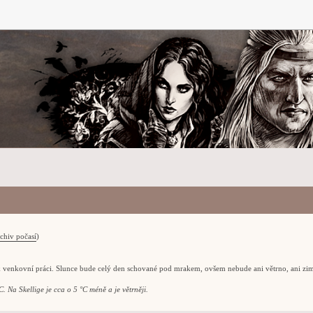
chiv počasí
)
k venkovní práci. Slunce bude celý den schované pod mrakem, ovšem nebude ani větrno, ani zi
. Na Skellige je cca o 5 °C méně a je větrněji.