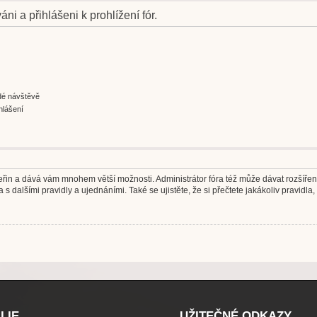
áni a přihlášeni k prohlížení fór.
ždé návštěvě
hlášení
 vteřin a dává vám mnohem větší možnosti. Administrátor fóra též může dávat rozšíře
 s dalšími pravidly a ujednáními. Také se ujistěte, že si přečtete jakákoliv pravidla, 
LIE
UŽITEČNÉ ODKAZY