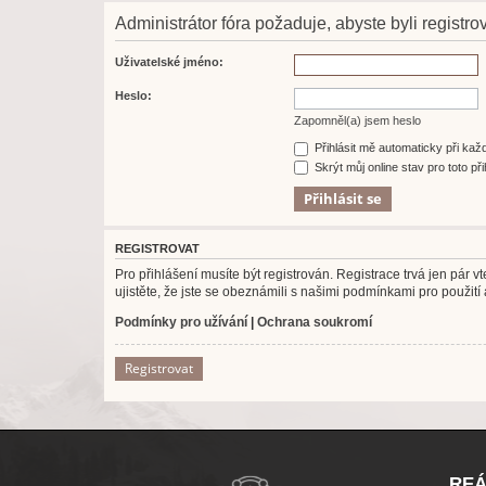
Administrátor fóra požaduje, abyste byli registrov
Uživatelské jméno:
Heslo:
Zapomněl(a) jsem heslo
Přihlásit mě automaticky při ka
Skrýt můj online stav pro toto při
REGISTROVAT
Pro přihlášení musíte být registrován. Registrace trvá jen pár
ujistěte, že jste se obeznámili s našimi podmínkami pro použití a
Podmínky pro užívání
|
Ochrana soukromí
Registrovat
REÁ