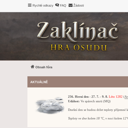
Rychlé odkazy
FAQ
Žádosti
Obsah fóra
AKTUÁLNĚ
256. Herní den - 27. 7. - 9. 8.
Léto 1282
(
Ar
Událost:
Ve spárech smrti (MQ)
Dnešní den se budou držet teploty příjemné 
Teploty ve dne kolem 18 °C, v noci kolem 12°C