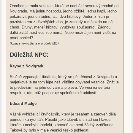
Ohrobec je malá vesnice, která se nachází severovýchodně od
Novigradu. Má jednu hospodu, jedno tržiště, jednu kapli, jedno
pekařství, jednu studnu, a… dva hřbitovy. Jeden z nich je
pozůstatkem z dávnějších dob, je zarostlý a málokdo na něj
chodí. Druhý, menší hřbitov, využívají současníci. Žádnou
další zvláštnost vesnice nemá. Nebo možná jen není vidět na
první pohled?
(lokace vymyšlena pro účely MQ)
Důležitá NPC:
Kayne z Novigradu
Slušně vypadající třicátník, který se přistěhoval z Novigradu a
majetkově je na tom lépe než většina obyvatel vesnice. Znát je
to především na jeho odívání a projevu. Ve vesnici se těší
respektu, rád totiž podporuje společenské události.
Eduard Madge
Vážně vyhlížející čtyřicátník, který je tesařem a zároveň dělá
pomocníka rychtáři. Působí jako člověk s chladnou hlavou,
kterému nechybí intelekt, zároveň ale není žádný vzdělanec.
Takové by bylo v malé vesnici těžko pohledat.