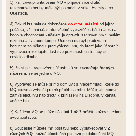
3) Rámcová priorita psaní MQ v případě více druhů
rozehraných her by měla být po hrách v sekci Eventy a po
Questech.
4) Pokud hra nebude dokončena
do dvou měsíců
od jejího
počátku, všichni účastníci včetně vypravěče ztrácí nárok na
bodové ohodnocení - účelem je opravdu zachovat hry v malém
rozsahu a svižném tempu. Odměna má být především
bonusem za pěknou, promyšlenou hru, do které jako účastníci i
vypravěči investujete dost své pozornosti na to, aby se
nevlekla dlouho.
5) První post vypravěče i účastníků se
zaznačuje řádným
nápisem
, že se jedná o MQ.
6) Vypravěč se může přímo domluvit s hráčem/hráči, které do
MQ pozve a vytvořit pro ně příběh na míru. Může, ale nemusí
zamýšlenou hru nabídnout k přihlášení na
Discordu
v kanálu
#dáme-hru.
7) Každého MQ se může účastnit
1 až 3 hráčů
, každý s jednou
svou postavou.
8) Současně můžete mít postavu nebo vypravěčovat v
2
různých MQ
. Každá účastněná postava po dokončení MQ