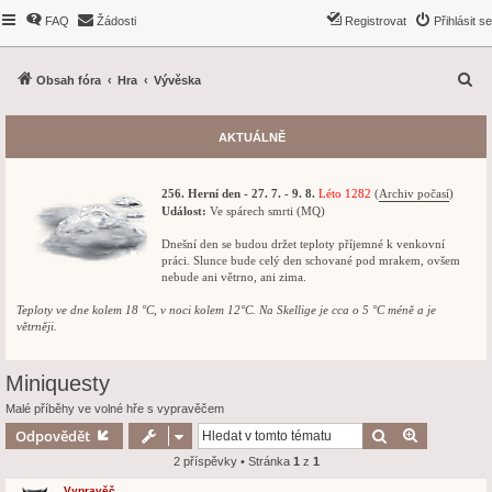
FAQ
Žádosti
Registrovat
Přihlásit se
H
Obsah fóra
Hra
Vývěska
l
e
AKTUÁLNĚ
d
a
256. Herní den - 27. 7. - 9. 8.
Léto 1282
(
Archiv počasí
)
t
Událost:
Ve spárech smrti (MQ)
Dnešní den se budou držet teploty příjemné k venkovní
práci. Slunce bude celý den schované pod mrakem, ovšem
nebude ani větrno, ani zima.
Teploty ve dne kolem 18 °C, v noci kolem 12°C. Na Skellige je cca o 5 °C méně a je
větrněji.
Miniquesty
Malé příběhy ve volné hře s vypravěčem
Hledat
Pokročilé 
Odpovědět
2 příspěvky • Stránka
1
z
1
Vypravěč