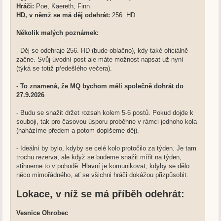
Hráči:
Poe, Kaereth, Finn
HD, v němž se má děj odehrát:
256. HD
Několik malých poznámek:
- Děj se odehraje 256. HD (bude oblačno), kdy také oficiálně
začne. Svůj úvodní post ale máte možnost napsat už nyní
(týká se totiž předešlého večera).
-
To znamená, že MQ bychom měli společně dohrát do
27.9.2026
- Budu se snažit držet rozsah kolem 5-6 postů. Pokud dojde k
souboji, tak pro časovou úsporu proběhne v rámci jednoho kola
(naházíme předem a potom dopíšeme děj).
- Ideální by bylo, kdyby se celé kolo protočilo za týden. Je tam
trochu rezerva, ale když se budeme snažit mířit na týden,
stihneme to v pohodě. Hlavní je komunikovat, kdyby se dělo
něco mimořádného, ať se všichni hráči dokážou přizpůsobit.
Lokace, v níž se má příběh odehrát:
Vesnice Ohrobec