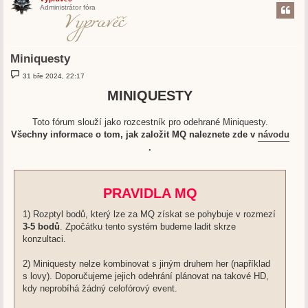
Administrátor fóra
Miniquesty
P
31 bře 2024, 22:17
ř
í
MINIQUESTY
s
p
ě
Toto fórum slouží jako rozcestník pro odehrané Miniquesty.
v
e
Všechny informace o tom, jak založit MQ naleznete zde v
návodu
k
.
PRAVIDLA MQ
1) Rozptyl bodů, který lze za MQ získat se pohybuje v rozmezí
3-5 bodů
. Zpočátku tento systém budeme ladit skrze
konzultaci.
2) Miniquesty nelze kombinovat s jiným druhem her (například
s lovy). Doporučujeme jejich odehrání plánovat na takové HD,
kdy neprobíhá žádný celofórový event.