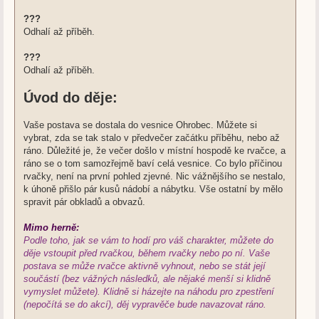
???
Odhalí až příběh.
???
Odhalí až příběh.
Úvod do děje:
Vaše postava se dostala do vesnice Ohrobec. Můžete si
vybrat, zda se tak stalo v předvečer začátku příběhu, nebo až
ráno. Důležité je, že večer došlo v místní hospodě ke rvačce, a
ráno se o tom samozřejmě baví celá vesnice. Co bylo příčinou
rvačky, není na první pohled zjevné. Nic vážnějšího se nestalo,
k úhoně přišlo pár kusů nádobí a nábytku. Vše ostatní by mělo
spravit pár obkladů a obvazů.
Mimo herně:
Podle toho, jak se vám to hodí pro váš charakter, můžete do
děje vstoupit před rvačkou, během rvačky nebo po ní. Vaše
postava se může rvačce aktivně vyhnout, nebo se stát její
součástí (bez vážných následků, ale nějaké menší si klidně
vymyslet můžete). Klidně si házejte na náhodu pro zpestření
(nepočítá se do akcí), děj vypravěče bude navazovat ráno.