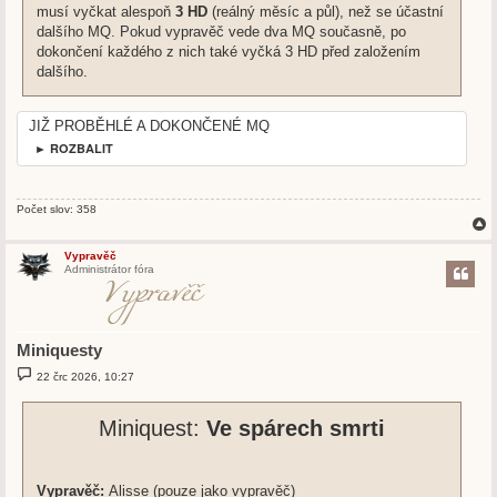
musí vyčkat alespoň
3 HD
(reálný měsíc a půl), než se účastní
dalšího MQ. Pokud vypravěč vede dva MQ současně, po
dokončení každého z nich také vyčká 3 HD před založením
dalšího.
JIŽ PROBĚHLÉ A DOKONČENÉ MQ
► ROZBALIT
Počet slov: 358
Vypravěč
Administrátor fóra
r
Miniquesty
P
22 črc 2026, 10:27
ř
í
s
Miniquest:
Ve spárech smrti
p
ě
v
e
k
Vypravěč:
Alisse (pouze jako vypravěč)