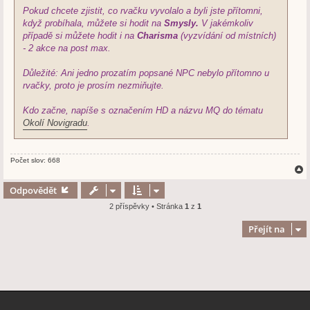
Pokud chcete zjistit, co rvačku vyvolalo a byli jste přítomni,
když probíhala, můžete si hodit na
Smysly.
V jakémkoliv
případě si můžete hodit i na
Charisma
(vyzvídání od místních)
- 2 akce na post max.
Důležité: Ani jedno prozatím popsané NPC nebylo přítomno u
rvačky, proto je prosím nezmiňujte.
Kdo začne, napíše s označením HD a názvu MQ do tématu
Okolí Novigradu
.
Počet slov: 668
Odpovědět
2 příspěvky • Stránka
1
z
1
r
Přejít na