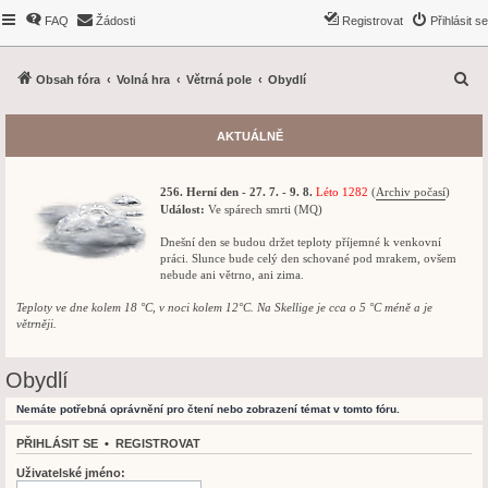
FAQ
Žádosti
Registrovat
Přihlásit se
H
Obsah fóra
Volná hra
Větrná pole
Obydlí
l
e
AKTUÁLNĚ
d
a
256. Herní den - 27. 7. - 9. 8.
Léto 1282
(
Archiv počasí
)
t
Událost:
Ve spárech smrti (MQ)
Dnešní den se budou držet teploty příjemné k venkovní
práci. Slunce bude celý den schované pod mrakem, ovšem
nebude ani větrno, ani zima.
Teploty ve dne kolem 18 °C, v noci kolem 12°C. Na Skellige je cca o 5 °C méně a je
větrněji.
Obydlí
Nemáte potřebná oprávnění pro čtení nebo zobrazení témat v tomto fóru.
PŘIHLÁSIT SE
•
REGISTROVAT
Uživatelské jméno: