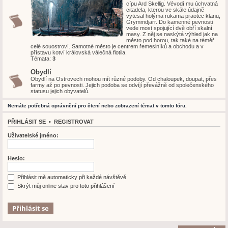
cípu Ard Skellig. Vévodí mu úchvatná
citadela, kterou ve skále údajně
vytesal holýma rukama praotec klanu,
Grymmdjarr. Do kamenné pevnosti
vede most spojující dvě obří skalní
masy. Z něj se naskýtá výhled jak na
město pod horou, tak také na téměř
celé souostroví. Samotné město je centrem řemeslníků a obchodu a v
přístavu kotví královská válečná flotila.
Témata:
3
Obydlí
Obydlí na Ostrovech mohou mít různé podoby. Od chaloupek, doupat, přes
farmy až po pevnosti. Jejich podoba se odvíjí převážně od společenského
statusu jejich obyvatelů.
Nemáte potřebná oprávnění pro čtení nebo zobrazení témat v tomto fóru.
PŘIHLÁSIT SE
•
REGISTROVAT
Uživatelské jméno:
Heslo:
Přihlásit mě automaticky při každé návštěvě
Skrýt můj online stav pro toto přihlášení