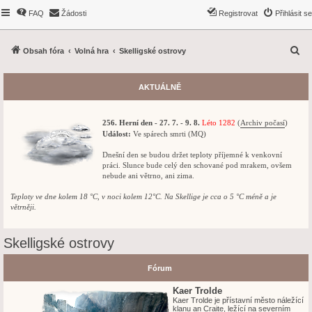
FAQ
Žádosti
Registrovat
Přihlásit se
H
Obsah fóra
Volná hra
Skelligské ostrovy
l
e
AKTUÁLNĚ
d
a
256. Herní den - 27. 7. - 9. 8.
Léto 1282
(
Archiv počasí
)
t
Událost:
Ve spárech smrti (MQ)
Dnešní den se budou držet teploty příjemné k venkovní
práci. Slunce bude celý den schované pod mrakem, ovšem
nebude ani větrno, ani zima.
Teploty ve dne kolem 18 °C, v noci kolem 12°C. Na Skellige je cca o 5 °C méně a je
větrněji.
Skelligské ostrovy
Fórum
Kaer Trolde
Kaer Trolde je přístavní město náležící
klanu an Craite, ležící na severním