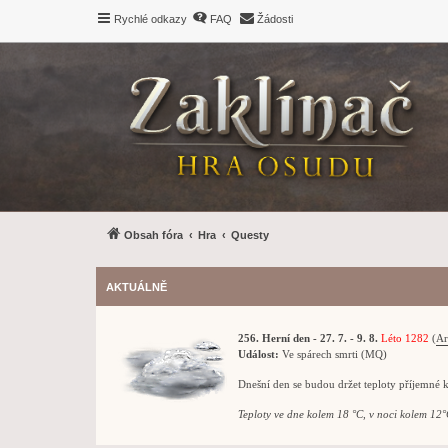
Rychlé odkazy
FAQ
Žádosti
Obsah fóra
Hra
Questy
AKTUÁLNĚ
256. Herní den - 27. 7. - 9. 8.
Léto 1282
(
Ar
Událost:
Ve spárech smrti (MQ)
Dnešní den se budou držet teploty příjemné 
Teploty ve dne kolem 18 °C, v noci kolem 12°C