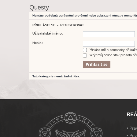
Questy
Nemáte potřebná oprávnění pro čtení nebo zobrazení témat v tomto fór
PŘIHLÁSIT SE
•
REGISTROVAT
Uživatelské jméno:
Heslo:
Přihlásit mě automaticky při ka
Skrýt můj online stav pro toto při
Tato kategorie nemá žádná fóra.
REÁ
•
Prav
•
Pov