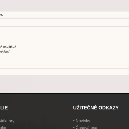
u.
ždé návštěvě
hlášení
LIE
UŽITEČNÉ ODKAZY
idla hry
•
Novinky
olání
•
Časová osa