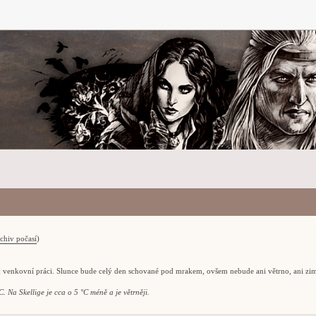
chiv počasí
)
k venkovní práci. Slunce bude celý den schované pod mrakem, ovšem nebude ani větrno, ani zi
. Na Skellige je cca o 5 °C méně a je větrněji.