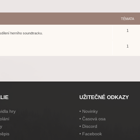
TÉMATA
1
sdílení herního soundtracku.
1
LIE
UŽITEČNÉ ODKAZY
idla hry
•
Novinky
olání
•
Časová osa
y
•
Discord
ěpis
•
Facebook