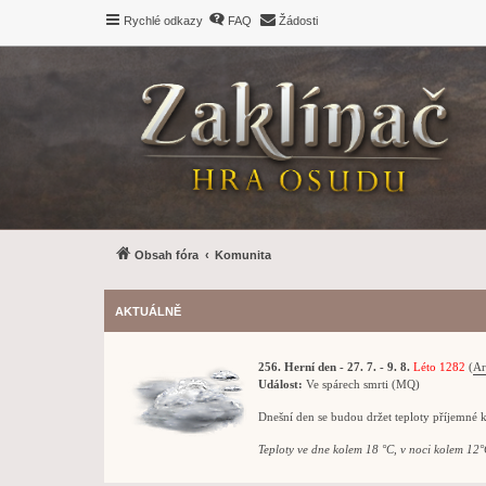
Rychlé odkazy
FAQ
Žádosti
Obsah fóra
Komunita
AKTUÁLNĚ
256. Herní den - 27. 7. - 9. 8.
Léto 1282
(
Ar
Událost:
Ve spárech smrti (MQ)
Dnešní den se budou držet teploty příjemné 
Teploty ve dne kolem 18 °C, v noci kolem 12°C