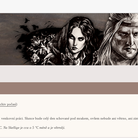
chiv počasí
)
k venkovní práci. Slunce bude celý den schované pod mrakem, ovšem nebude ani větrno, ani zi
. Na Skellige je cca o 5 °C méně a je větrněji.