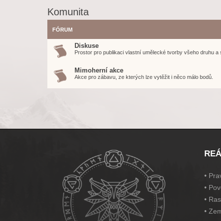
Komunita
FÓRUM
Diskuse
Prostor pro publikaci vlastní umělecké tvorby všeho druhu a 
Mimoherní akce
Akce pro zábavu, ze kterých lze vytěžit i něco málo bodů.
REÁ
•
Prav
•
Pov
•
Ras
•
Zem