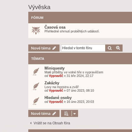
Vývěska
FÓRUM
Časová osa
Přehledné shrnutí proběhlých událostí.
Hledat
Pokroč
Nové téma
TÉMATA
Miniquesty
Malé příběhy ve volné hře s vypravěčem
od
Vypravěč
»
31 bře 2024, 22:17
Zakázky
Lovy na monstra a zvěř
od
Vypravěč
»
07 úno 2023, 08:10
Hledané osoby
od
Vypravěč
»
16 úno 2023, 20:03
Nové téma
Vrátit se na Obsah fóra