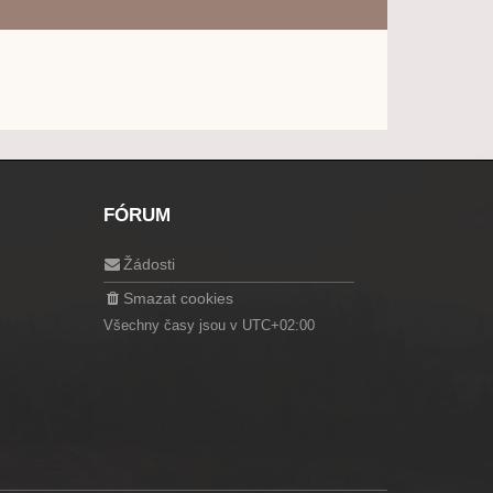
FÓRUM
Žádosti
Smazat cookies
Všechny časy jsou v
UTC+02:00