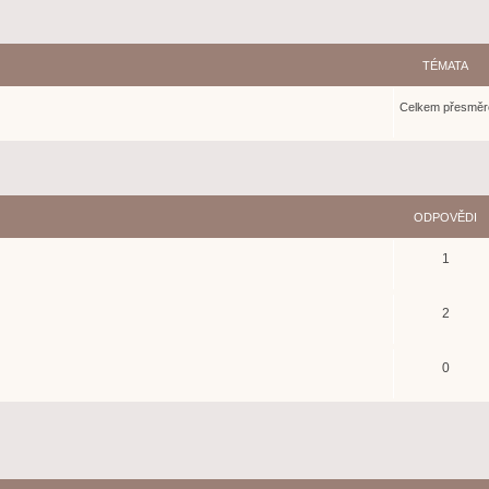
TÉMATA
Celkem přesměr
ilé hledání
ODPOVĚDI
1
2
0