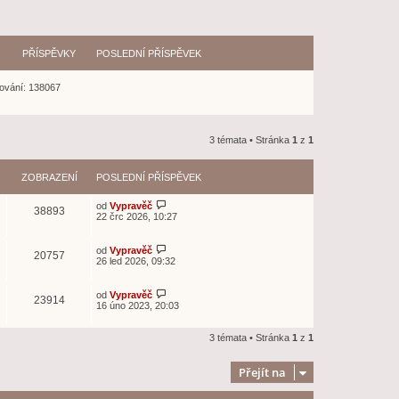
PŘÍSPĚVKY
POSLEDNÍ PŘÍSPĚVEK
ování: 138067
3 témata • Stránka
1
z
1
ZOBRAZENÍ
POSLEDNÍ PŘÍSPĚVEK
od
Vypravěč
38893
22 črc 2026, 10:27
od
Vypravěč
20757
26 led 2026, 09:32
od
Vypravěč
23914
16 úno 2023, 20:03
3 témata • Stránka
1
z
1
Přejít na