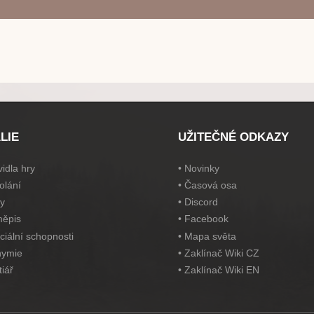
LIE
UŽITEČNÉ ODKAZY
idla hry
•
Novinky
olání
•
Časová osa
y
•
Discord
ěpis
•
Facebook
ciální schopnosti
•
Mapa světa
hymie
•
Zaklínač Wiki CZ
tiář
•
Zaklínač Wiki EN