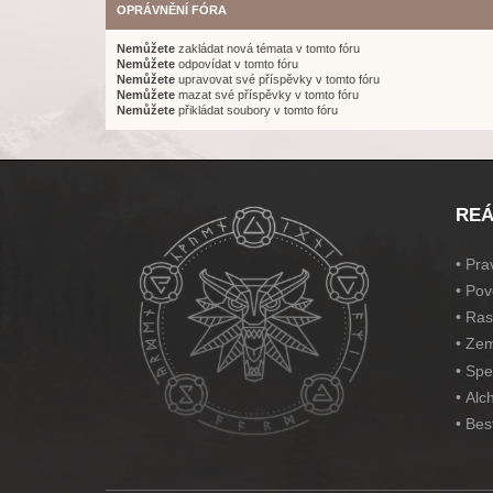
OPRÁVNĚNÍ FÓRA
Nemůžete
zakládat nová témata v tomto fóru
Nemůžete
odpovídat v tomto fóru
Nemůžete
upravovat své příspěvky v tomto fóru
Nemůžete
mazat své příspěvky v tomto fóru
Nemůžete
přikládat soubory v tomto fóru
REÁ
•
Prav
•
Pov
•
Ras
•
Zem
•
Spe
•
Alc
•
Bes