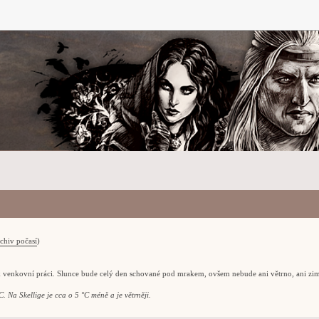
chiv počasí
)
k venkovní práci. Slunce bude celý den schované pod mrakem, ovšem nebude ani větrno, ani zi
. Na Skellige je cca o 5 °C méně a je větrněji.