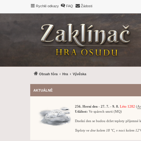
Rychlé odkazy
FAQ
Žádosti
Obsah fóra
Hra
Vývěska
AKTUÁLNĚ
256. Herní den - 27. 7. - 9. 8.
Léto 1282
(
Ar
Událost:
Ve spárech smrti (MQ)
Dnešní den se budou držet teploty příjemné 
Teploty ve dne kolem 18 °C, v noci kolem 12°C