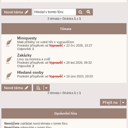
Hledat
Pokročilé hledání
Nové téma
3 témata • Stránka
1
z
1
Témata
Miniquesty
Malé příběhy ve volné hře s vypravěčem
Poslední příspěvek od
Vypravěč
«
22 črc 2026, 10:27
Odpovědi:
1
Zakázky
Lovy na monstra a zvěř
Poslední příspěvek od
Vypravěč
«
26 led 2026, 09:32
Odpovědi:
2
Hledané osoby
Poslední příspěvek od
Vypravěč
«
16 úno 2023, 20:03
Nové téma
3 témata • Stránka
1
z
1
Přejít na
Oprávnění fóra
Nemůžete
zakládat nová témata v tomto fóru
Nemůžete
odpovídat v tomto fóru