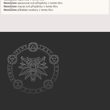
Nemůžete
upravovat své příspěvky v tomto fóru
Nemůžete
mazat své příspěvky v tomto fóru
Nemůžete
přikládat soubory v tomto fóru