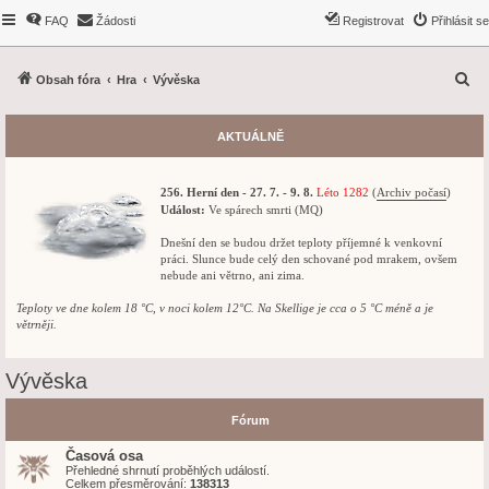
FAQ
Žádosti
Registrovat
Přihlásit se
H
Obsah fóra
Hra
Vývěska
l
e
AKTUÁLNĚ
d
a
256. Herní den - 27. 7. - 9. 8.
Léto 1282
(
Archiv počasí
)
t
Událost:
Ve spárech smrti (MQ)
Dnešní den se budou držet teploty příjemné k venkovní
práci. Slunce bude celý den schované pod mrakem, ovšem
nebude ani větrno, ani zima.
Teploty ve dne kolem 18 °C, v noci kolem 12°C. Na Skellige je cca o 5 °C méně a je
větrněji.
Vývěska
Fórum
Časová osa
Přehledné shrnutí proběhlých událostí.
Celkem přesměrování:
138313