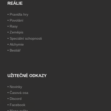
REÁLIE
•
Pravidla hry
•
Povolání
•
Rasy
•
Zeměpis
•
Speciální schopnosti
•
Alchymie
•
Bestiář
UŽITEČNÉ ODKAZY
•
Novinky
•
Časová osa
•
Discord
•
Facebook
•
Mapa světa