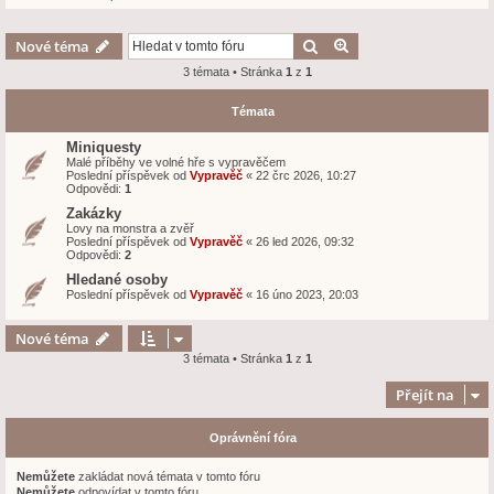
Hledat
Pokročilé hledání
Nové téma
3 témata • Stránka
1
z
1
Témata
Miniquesty
Malé příběhy ve volné hře s vypravěčem
Poslední příspěvek od
Vypravěč
«
22 črc 2026, 10:27
Odpovědi:
1
Zakázky
Lovy na monstra a zvěř
Poslední příspěvek od
Vypravěč
«
26 led 2026, 09:32
Odpovědi:
2
Hledané osoby
Poslední příspěvek od
Vypravěč
«
16 úno 2023, 20:03
Nové téma
3 témata • Stránka
1
z
1
Přejít na
Oprávnění fóra
Nemůžete
zakládat nová témata v tomto fóru
Nemůžete
odpovídat v tomto fóru