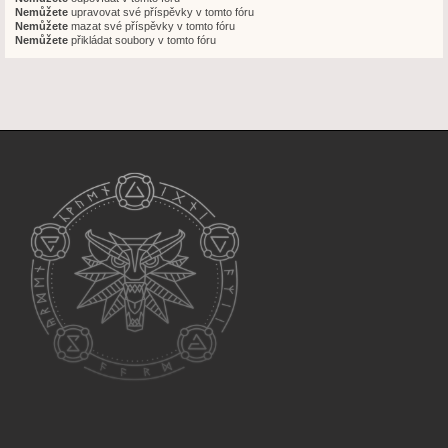
Nemůžete
upravovat své příspěvky v tomto fóru
Nemůžete
mazat své příspěvky v tomto fóru
Nemůžete
přikládat soubory v tomto fóru