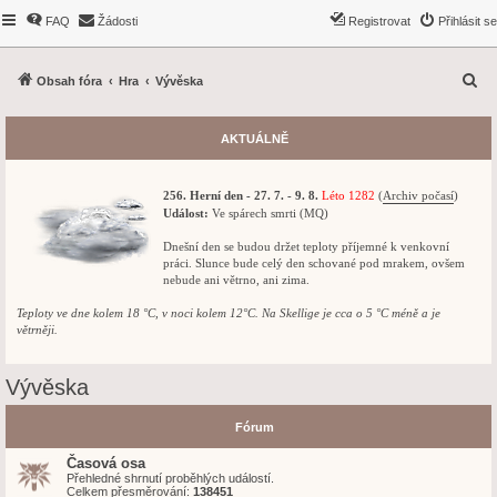
FAQ
Žádosti
Registrovat
Přihlásit se
H
Obsah fóra
Hra
Vývěska
l
e
AKTUÁLNĚ
d
a
256. Herní den - 27. 7. - 9. 8.
Léto 1282
(
Archiv počasí
)
t
Událost:
Ve spárech smrti (MQ)
Dnešní den se budou držet teploty příjemné k venkovní
práci. Slunce bude celý den schované pod mrakem, ovšem
nebude ani větrno, ani zima.
Teploty ve dne kolem 18 °C, v noci kolem 12°C. Na Skellige je cca o 5 °C méně a je
větrněji.
Vývěska
Fórum
Časová osa
Přehledné shrnutí proběhlých událostí.
Celkem přesměrování:
138451