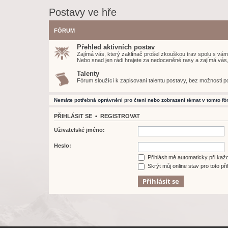
Postavy ve hře
FÓRUM
Přehled aktivních postav
Zajímá vás, který zaklínač prošel zkouškou trav spolu s vám
Nebo snad jen rádi hrajete za nedoceněné rasy a zajímá vás, c
Talenty
Fórum sloužící k zapisovaní talentu postavy, bez možnosti p
Nemáte potřebná oprávnění pro čtení nebo zobrazení témat v tomto fór
PŘIHLÁSIT SE
•
REGISTROVAT
Uživatelské jméno:
Heslo:
Přihlásit mě automaticky při ka
Skrýt můj online stav pro toto při