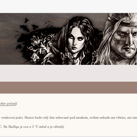
chiv počasí
)
k venkovní práci. Slunce bude celý den schované pod mrakem, ovšem nebude ani větrno, ani zi
. Na Skellige je cca o 5 °C méně a je větrněji.