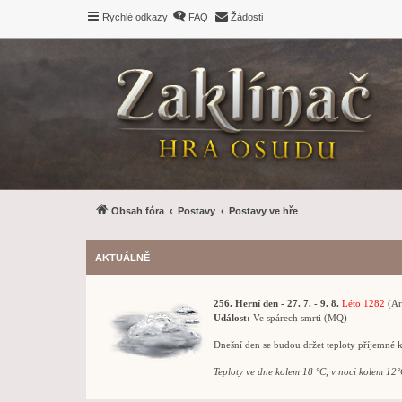
Rychlé odkazy
FAQ
Žádosti
Obsah fóra
Postavy
Postavy ve hře
AKTUÁLNĚ
256. Herní den - 27. 7. - 9. 8.
Léto 1282
(
Ar
Událost:
Ve spárech smrti (MQ)
Dnešní den se budou držet teploty příjemné 
Teploty ve dne kolem 18 °C, v noci kolem 12°C