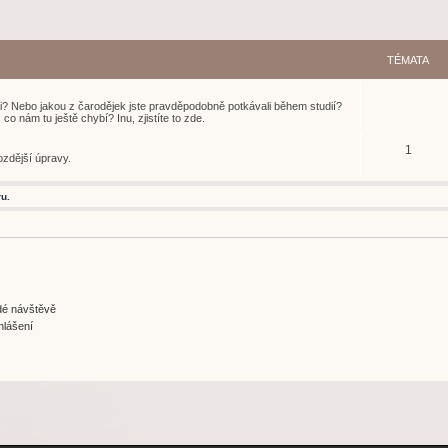
TÉMATA
i? Nebo jakou z čarodějek jste pravděpodobně potkávali během studií?
o nám tu ještě chybí? Inu, zjistíte to zde.
1
ozdější úpravy.
u.
ždé návštěvě
hlášení