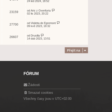
24 led 2024, 18:52
od
Aric z Oxenfurtu
23159
02 lis 2023, 20:22
od
Violetta de Egremont
27700
09 kvě 2023, 18:32
od
Drusilla
26607
14 dub 2023, 13:51
Přejít na
FÓRUM
Žádosti
Smazat cookies
Všechny časy jsou v
UTC+02:00