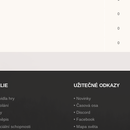
0
0
0
LIE
UŽITEČNÉ ODKAZY
idla hry
•
Novinky
olání
•
Časová osa
y
•
Discord
ěpis
•
Facebook
ciální schopnosti
•
Mapa světa