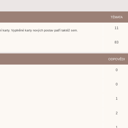
TÉMATA
11
í karty. Vyplněné karty nových postav patří taktéž sem.
83
ODPOVĚDI
0
0
1
2
1