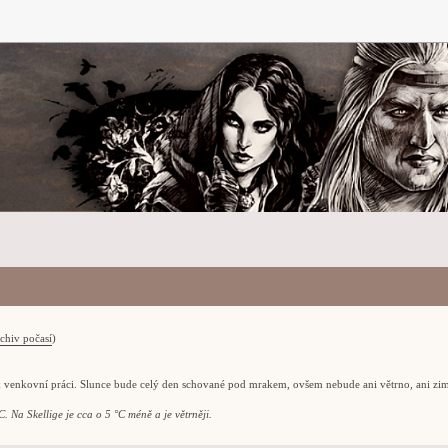
chiv počasí
)
k venkovní práci. Slunce bude celý den schované pod mrakem, ovšem nebude ani větrno, ani zi
. Na Skellige je cca o 5 °C méně a je větrněji.