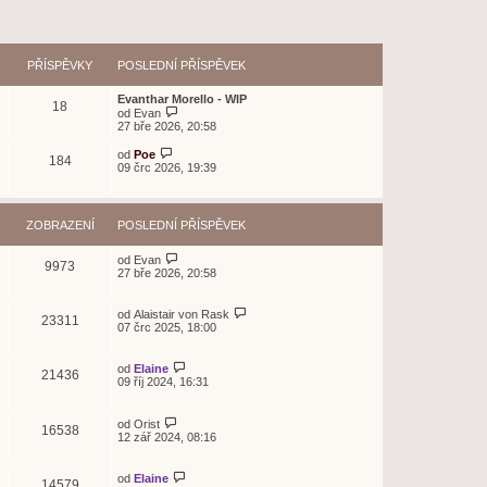
PŘÍSPĚVKY
POSLEDNÍ PŘÍSPĚVEK
Evanthar Morello - WIP
18
Z
od
Evan
o
27 bře 2026, 20:58
b
r
Z
od
Poe
184
a
o
09 črc 2026, 19:39
z
b
i
r
t
a
p
z
ZOBRAZENÍ
POSLEDNÍ PŘÍSPĚVEK
o
i
s
t
l
p
od
Evan
9973
e
o
27 bře 2026, 20:58
d
s
n
l
í
e
od
Alaistair von Rask
23311
p
d
07 črc 2025, 18:00
ř
n
í
í
s
p
od
Elaine
p
21436
ř
09 říj 2024, 16:31
ě
í
v
s
e
p
od
Orist
k
ě
16538
12 zář 2024, 08:16
v
e
k
od
Elaine
14579