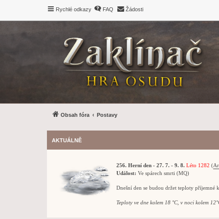
Rychlé odkazy
FAQ
Žádosti
Obsah fóra
Postavy
AKTUÁLNĚ
256. Herní den - 27. 7. - 9. 8.
Léto 1282
(
Ar
Událost:
Ve spárech smrti (MQ)
Dnešní den se budou držet teploty příjemné 
Teploty ve dne kolem 18 °C, v noci kolem 12°C