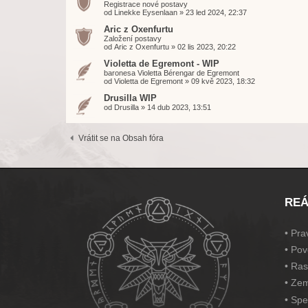
Registrace nové postavy
od
Linekke Eysenlaan
»
23 led 2024, 22:37
Aric z Oxenfurtu
Založení postavy
od
Aric z Oxenfurtu
»
02 lis 2023, 20:22
Violetta de Egremont - WIP
baronesa Violetta Bérengar de Egremont
od
Violetta de Egremont
»
09 kvě 2023, 18:32
Drusilla WIP
od
Drusilla
»
14 dub 2023, 13:51
Vrátit se na Obsah fóra
REÁ
•
Prav
•
Pov
•
Ras
•
Zem
•
Spe