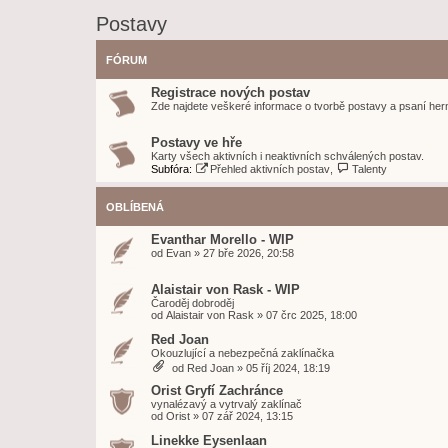
Postavy
FÓRUM
Registrace nových postav
Zde najdete veškeré informace o tvorbě postavy a psaní hern
Postavy ve hře
Karty všech aktivních i neaktivních schválených postav.
Subfóra:
Přehled aktivních postav
,
Talenty
OBLÍBENÁ
Evanthar Morello - WIP
od
Evan
»
27 bře 2026, 20:58
Alaistair von Rask - WIP
Čaroděj dobroděj
od
Alaistair von Rask
»
07 črc 2025, 18:00
Red Joan
Okouzlující a nebezpečná zaklínačka
od
Red Joan
»
05 říj 2024, 18:19
Orist Gryfí Zachránce
vynalézavý a vytrvalý zaklínač
od
Orist
»
07 zář 2024, 13:15
Linekke Eysenlaan