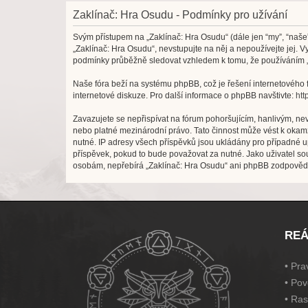
Zaklínač: Hra Osudu - Podmínky pro užívání
Svým přístupem na „Zaklínač: Hra Osudu“ (dále jen “my”, “naše”
„Zaklínač: Hra Osudu“, nevstupujte na něj a nepoužívejte jej. 
podmínky průběžně sledovat vzhledem k tomu, že používáním „Z
Naše fóra beží na systému phpBB, což je řešení internetového fó
internetové diskuze. Pro další informace o phpBB navštivte:
htt
Zavazujete se nepřispívat na fórum pohoršujícím, hanlivým, ne
nebo platné mezinárodní právo. Tato činnost může vést k okam
nutné. IP adresy všech příspěvků jsou ukládány pro případné up
příspěvek, pokud to bude považovat za nutné. Jako uživatel sou
osobám, nepřebírá „Zaklínač: Hra Osudu“ ani phpBB zodpovědnos
REÁ
•
Prav
•
Pov
•
Ras