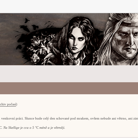
chiv počasí
)
k venkovní práci. Slunce bude celý den schované pod mrakem, ovšem nebude ani větrno, ani zi
. Na Skellige je cca o 5 °C méně a je větrněji.