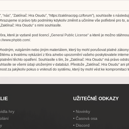
, “nás”, “Zaklínač: Hra Osudu”, “https://zaklinacrpg.cz/forum”), souhlasíte s násl
Vyhrazujeme si právo tyto podmínky kdykoliv změnit a učiníme vše potřebné pro to, 
aklínač: Hra Osudu“ s nimi souhlasíte.
ra, které je vydané pod licencí „
General Public License
“ a které je možno stáhnou
p://www.phpbb.com/
.
vhodným, vulgárním nebo jiným materiálem, který by mohl porušovat platné zákony v
žitému a trvalému vykázání z fóra a/nebo upozornění vašeho poskytovatele interne
latnění těchto opatření. Souhlasíte s tím, že „Zaklínač: Hra Osudu“ má právo odst
hlasíte se všemi údaji uloženými v databázi. Přestože „Zaklínač: Hra Osudu“ ani p
t za jakýkoliv pokus o vniknutí do systému, který by mohl vést ke kompromitaci t
LIE
UŽITEČNÉ ODKAZY
idla hry
•
Novinky
olání
•
Časová osa
y
•
Discord