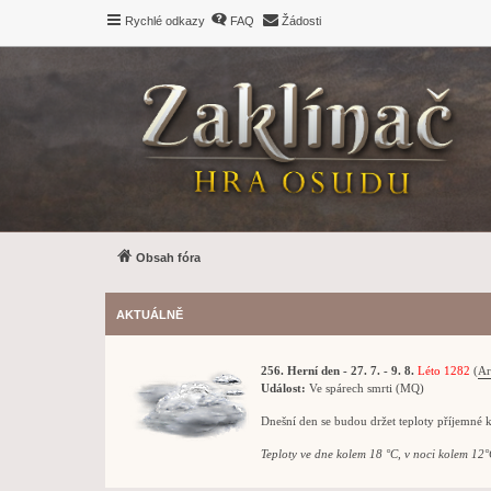
Rychlé odkazy
FAQ
Žádosti
Obsah fóra
AKTUÁLNĚ
256. Herní den - 27. 7. - 9. 8.
Léto 1282
(
Ar
Událost:
Ve spárech smrti (MQ)
Dnešní den se budou držet teploty příjemné 
Teploty ve dne kolem 18 °C, v noci kolem 12°C