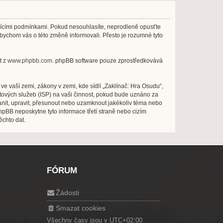
edujícími podmínkami. Pokud nesouhlasíte, neprodleně opusťte
abychom vás o této změně informovali. Přesto je rozumné tyto
t z
www.phpbb.com
. phpBB software pouze zprostředkovává
e vaší zemi, zákony v zemi, kde sídlí „Zaklínač: Hra Osudu“,
tových služeb (ISP) na vaši činnost, pokud bude uznáno za
ranit, upravit, přesunout nebo uzamknout jakékoliv téma nebo
hpBB neposkytne tyto informace třetí straně nebo cizím
ěchto dat.
FÓRUM
Žádosti
Smazat cookies
Všechny časy jsou v
UTC+02:00