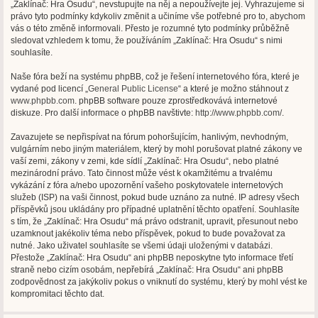
„Zaklínač: Hra Osudu“, nevstupujte na něj a nepoužívejte jej. Vyhrazujeme si
právo tyto podmínky kdykoliv změnit a učiníme vše potřebné pro to, abychom
vás o této změně informovali. Přesto je rozumné tyto podmínky průběžně
sledovat vzhledem k tomu, že používáním „Zaklínač: Hra Osudu“ s nimi
souhlasíte.
Naše fóra beží na systému phpBB, což je řešení internetového fóra, které je
vydané pod licencí „
General Public License
“ a které je možno stáhnout z
www.phpbb.com
. phpBB software pouze zprostředkovává internetové
diskuze. Pro další informace o phpBB navštivte:
http://www.phpbb.com/
.
Zavazujete se nepřispívat na fórum pohoršujícím, hanlivým, nevhodným,
vulgárním nebo jiným materiálem, který by mohl porušovat platné zákony ve
vaší zemi, zákony v zemi, kde sídlí „Zaklínač: Hra Osudu“, nebo platné
mezinárodní právo. Tato činnost může vést k okamžitému a trvalému
vykázání z fóra a/nebo upozornění vašeho poskytovatele internetových
služeb (ISP) na vaši činnost, pokud bude uznáno za nutné. IP adresy všech
příspěvků jsou ukládány pro případné uplatnění těchto opatření. Souhlasíte
s tím, že „Zaklínač: Hra Osudu“ má právo odstranit, upravit, přesunout nebo
uzamknout jakékoliv téma nebo příspěvek, pokud to bude považovat za
nutné. Jako uživatel souhlasíte se všemi údaji uloženými v databázi.
Přestože „Zaklínač: Hra Osudu“ ani phpBB neposkytne tyto informace třetí
straně nebo cizím osobám, nepřebírá „Zaklínač: Hra Osudu“ ani phpBB
zodpovědnost za jakýkoliv pokus o vniknutí do systému, který by mohl vést ke
kompromitaci těchto dat.