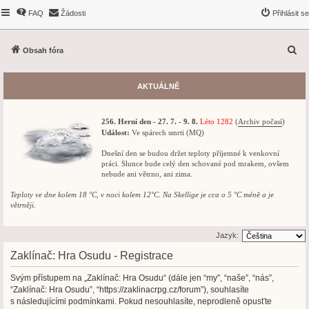
FAQ
Žádosti
Přihlásit se
H
Obsah fóra
l
e
AKTUÁLNĚ
d
a
256. Herní den - 27. 7. - 9. 8.
Léto 1282
(
Archiv počasí
)
t
Událost:
Ve spárech smrti (MQ)
Dnešní den se budou držet teploty příjemné k venkovní
práci. Slunce bude celý den schované pod mrakem, ovšem
nebude ani větrno, ani zima.
Teploty ve dne kolem 18 °C, v noci kolem 12°C. Na Skellige je cca o 5 °C méně a je
větrněji.
Jazyk:
Zaklínač: Hra Osudu - Registrace
Svým přístupem na „Zaklínač: Hra Osudu“ (dále jen “my”, “naše”, “nás”,
“Zaklínač: Hra Osudu”, “https://zaklinacrpg.cz/forum”), souhlasíte
s následujícími podmínkami. Pokud nesouhlasíte, neprodleně opusťte