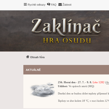
Rychlé odkazy
FAQ
Žádosti
Obsah fóra
AKTUÁLNĚ
256. Herní den - 27. 7. - 9. 8.
Léto 1282
(
Ar
Událost:
Ve spárech smrti (MQ)
Dnešní den se budou držet teploty příjemné 
Teploty ve dne kolem 18 °C, v noci kolem 12°C