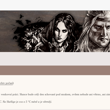
chiv počasí
)
k venkovní práci. Slunce bude celý den schované pod mrakem, ovšem nebude ani větrno, ani zi
. Na Skellige je cca o 5 °C méně a je větrněji.