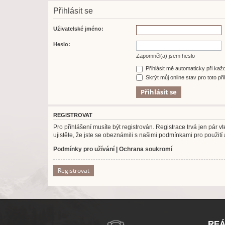
Přihlásit se
Uživatelské jméno:
Heslo:
Zapomněl(a) jsem heslo
Přihlásit mě automaticky při ka
Skrýt můj online stav pro toto při
REGISTROVAT
Pro přihlášení musíte být registrován. Registrace trvá jen pár
ujistěte, že jste se obeznámili s našimi podmínkami pro použití a
Podmínky pro užívání
|
Ochrana soukromí
Registrovat
REÁ