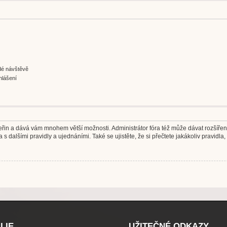
ždé návštěvě
hlášení
 vteřin a dává vám mnohem větší možnosti. Administrátor fóra též může dávat rozšíře
 s dalšími pravidly a ujednáními. Také se ujistěte, že si přečtete jakákoliv pravidla, 
LIE
UŽITEČNÉ ODKAZY