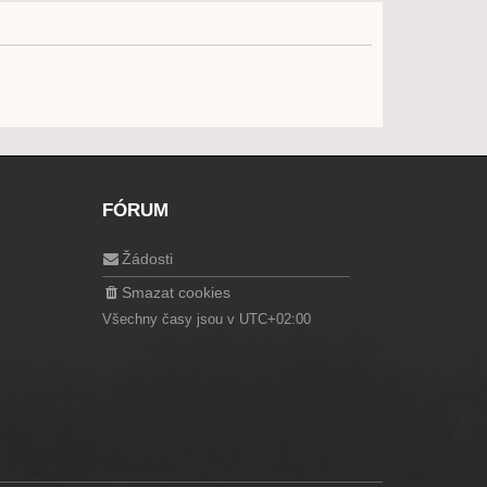
FÓRUM
Žádosti
Smazat cookies
Všechny časy jsou v
UTC+02:00