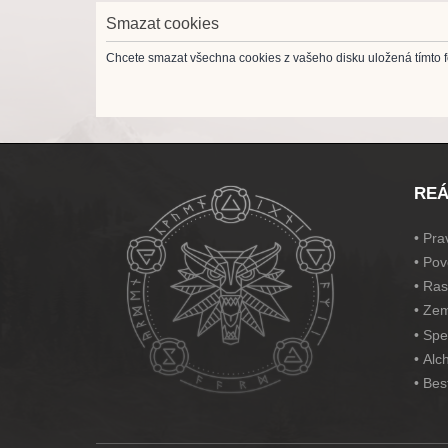
Smazat cookies
Chcete smazat všechna cookies z vašeho disku uložená tímto 
REÁ
•
Prav
•
Pov
•
Ras
•
Zem
•
Spe
•
Alc
•
Bes