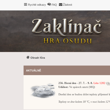
Rychlé odkazy
FAQ
Žádosti
Obsah fóra
AKTUÁLNĚ
256. Herní den - 27. 7. - 9. 8.
Léto 1282
(
Ar
Událost:
Ve spárech smrti (MQ)
Dnešní den se budou držet teploty příjemné 
Teploty ve dne kolem 18 °C, v noci kolem 12°C