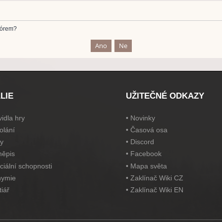
fórem?
LIE
UŽITEČNÉ ODKAZY
idla hry
•
Novinky
olání
•
Časová osa
y
•
Discord
ěpis
•
Facebook
ciální schopnosti
•
Mapa světa
hymie
•
Zaklínač Wiki CZ
tiář
•
Zaklínač Wiki EN