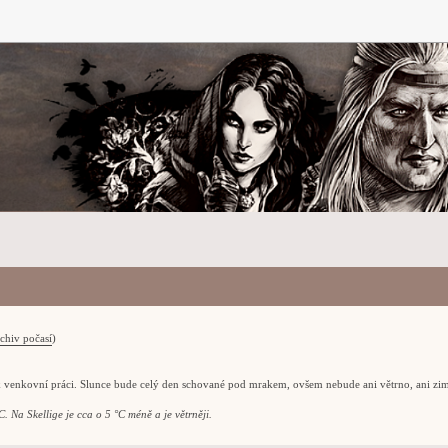
chiv počasí
)
k venkovní práci. Slunce bude celý den schované pod mrakem, ovšem nebude ani větrno, ani zi
. Na Skellige je cca o 5 °C méně a je větrněji.