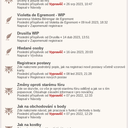
určeny k použití do hry.
Poslední příspěvek od
Vypravěč
«
26 srp 2023, 10:47
Napsal v
Návody
Violetta de Egremont - WIP
baronesa Violetta Bérengar de Egremont
Poslední příspěvek od
Violetta de Egremont
«
09 kvě 2023, 18:32
Napsal v
Zapomenuté registrace
Drusilla WIP
Poslední příspěvek od
Drusilla
«
14 dub 2023, 13:51
Napsal v
Zapomenuté registrace
Hledané osoby
Poslední příspěvek od
Vypravěč
«
16 úno 2023, 20:03
Napsal v
Vývěska
Registrace postavy
Zde naleznete podrobný popis, jak na registraci nové postavy včetně vzorové
karty.
Poslední příspěvek od
Vypravěč
«
08 led 2023, 21:28
Napsal v
Registrace nových postav
Změny oproti starému fóru
Zde se dozvíte, co vše je oproti starému fóru odlišné a jak se s tím
popasovat. Obsahuje zásadní informace i pro nováčky.
Poslední příspěvek od
Vypravěč
«
07 pro 2022, 12:33
Napsal v
Návody
Jak na obchodování s body
Zde naleznete návod, jak pracovat s funkcí obchodu s body.
Poslední příspěvek od
Vypravěč
«
07 pro 2022, 12:29
Napsal v
Návody
Jak na kostky