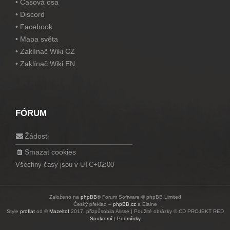
•
Časová osa
•
Discord
•
Facebook
•
Mapa světa
•
Zaklínač Wiki CZ
•
Zaklínač Wiki EN
FÓRUM
Žádosti
Smazat cookies
Všechny časy jsou v
UTC+02:00
Založeno na
phpBB
® Forum Software © phpBB Limited
Český překlad –
phpBB.cz
a Elaine
Style
proflat
od ©
Mazeltof
2017, přizpůsobila Alisse | Použité obrázky © CD PROJEKT RED
Soukromí
|
Podmínky