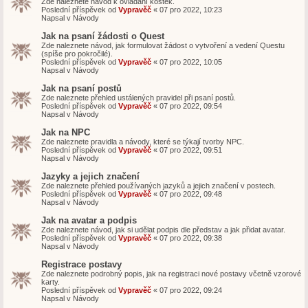
Zde naleznete návod k ovládání kostek.
Poslední příspěvek od
Vypravěč
«
07 pro 2022, 10:23
Napsal v
Návody
Jak na psaní žádosti o Quest
Zde naleznete návod, jak formulovat žádost o vytvoření a vedení Questu
(spíše pro pokročilé).
Poslední příspěvek od
Vypravěč
«
07 pro 2022, 10:05
Napsal v
Návody
Jak na psaní postů
Zde naleznete přehled ustálených pravidel při psaní postů.
Poslední příspěvek od
Vypravěč
«
07 pro 2022, 09:54
Napsal v
Návody
Jak na NPC
Zde naleznete pravidla a návody, které se týkají tvorby NPC.
Poslední příspěvek od
Vypravěč
«
07 pro 2022, 09:51
Napsal v
Návody
Jazyky a jejich značení
Zde naleznete přehled používaných jazyků a jejich značení v postech.
Poslední příspěvek od
Vypravěč
«
07 pro 2022, 09:48
Napsal v
Návody
Jak na avatar a podpis
Zde naleznete návod, jak si udělat podpis dle představ a jak přidat avatar.
Poslední příspěvek od
Vypravěč
«
07 pro 2022, 09:38
Napsal v
Návody
Registrace postavy
Zde naleznete podrobný popis, jak na registraci nové postavy včetně vzorové
karty.
Poslední příspěvek od
Vypravěč
«
07 pro 2022, 09:24
Napsal v
Návody