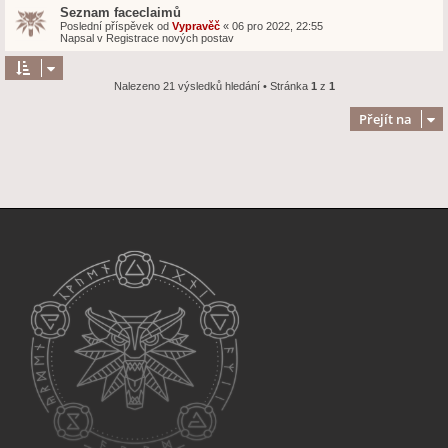
Seznam faceclaimů
Poslední příspěvek od
Vypravěč
«
06 pro 2022, 22:55
Napsal v
Registrace nových postav
Nalezeno 21 výsledků hledání • Stránka
1
z
1
Přejít na