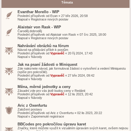
Témata
Evanthar Morello - WIP
Poslední příspěvek od
Evan
«
27 bře 2026, 20:58
Napsal v
Registrace nových postav
Alaistair von Rask - WIP
Čaroděj dobroděj
Poslední příspěvek od
Alaistair von Rask
«
07 črc 2025, 18:00
Napsal v
Registrace nových postav
Nahrávání obrázků na fórum
Návod na přidávání příloh k postům
Poslední příspěvek od
Vypravěč
«
20 říj 2024, 17:43
Napsal v
Návody
Jak na psaní žádosti o Miniquest
Zde naleznete návod, jak formulovat žádost o vytvoření a vedení Miniquestu
(spíše pro pokročilé).
Poslední příspěvek od
Vypravěč
«
27 bře 2024, 09:42
Napsal v
Návody
Měna, měrné jednotky a ceny
Zásadní zde pro vás jistě budou ceny v Redánii
Poslední příspěvek od
Vypravěč
«
12 lis 2023, 20:42
Napsal v
Návody
Aric z Oxenfurtu
Založení postavy
Poslední příspěvek od
Aric z Oxenfurtu
«
02 lis 2023, 20:22
Napsal v
Zapomenuté registrace
BBCodes pro pokročilou úpravu karet
Značky, které můžete využít k vizuálním úpravám svých karet, ovšem nejsou