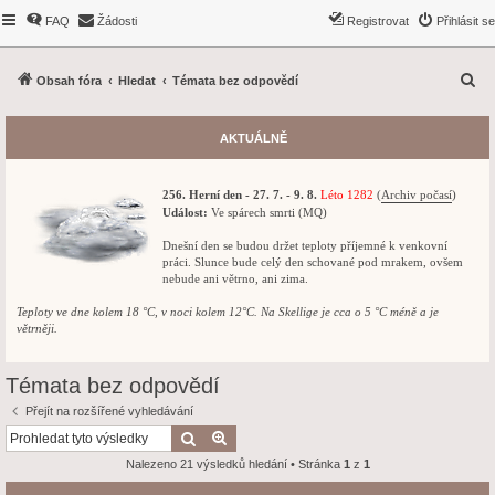
FAQ
Žádosti
Registrovat
Přihlásit se
H
Obsah fóra
Hledat
Témata bez odpovědí
l
e
AKTUÁLNĚ
d
a
256. Herní den - 27. 7. - 9. 8.
Léto 1282
(
Archiv počasí
)
t
Událost:
Ve spárech smrti (MQ)
Dnešní den se budou držet teploty příjemné k venkovní
práci. Slunce bude celý den schované pod mrakem, ovšem
nebude ani větrno, ani zima.
Teploty ve dne kolem 18 °C, v noci kolem 12°C. Na Skellige je cca o 5 °C méně a je
větrněji.
Témata bez odpovědí
Přejít na rozšířené vyhledávání
Hledat
Pokročilé hledání
Nalezeno 21 výsledků hledání • Stránka
1
z
1