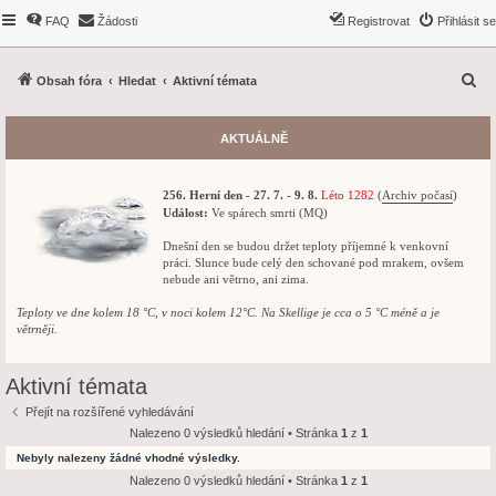
FAQ
Žádosti
Registrovat
Přihlásit se
H
Obsah fóra
Hledat
Aktivní témata
l
e
AKTUÁLNĚ
d
a
256. Herní den - 27. 7. - 9. 8.
Léto 1282
(
Archiv počasí
)
t
Událost:
Ve spárech smrti (MQ)
Dnešní den se budou držet teploty příjemné k venkovní
práci. Slunce bude celý den schované pod mrakem, ovšem
nebude ani větrno, ani zima.
Teploty ve dne kolem 18 °C, v noci kolem 12°C. Na Skellige je cca o 5 °C méně a je
větrněji.
Aktivní témata
Přejít na rozšířené vyhledávání
Nalezeno 0 výsledků hledání • Stránka
1
z
1
Nebyly nalezeny žádné vhodné výsledky.
Nalezeno 0 výsledků hledání • Stránka
1
z
1