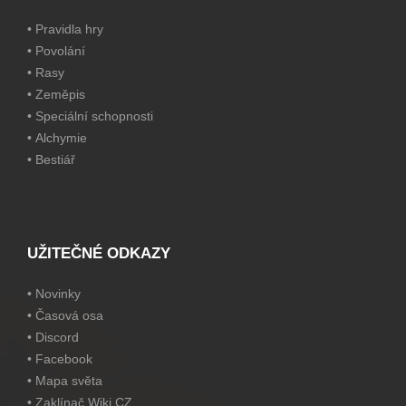
•
Pravidla hry
•
Povolání
•
Rasy
•
Zeměpis
•
Speciální schopnosti
•
Alchymie
•
Bestiář
UŽITEČNÉ ODKAZY
•
Novinky
•
Časová osa
•
Discord
•
Facebook
•
Mapa světa
•
Zaklínač Wiki CZ