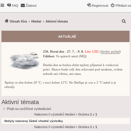
FAQ
Žádosti
Registrovat
Přihlásit se
H
Obsah fóra
Hledat
Aktivní témata
l
e
AKTUÁLNĚ
d
a
256. Herní den - 27. 7. - 9. 8.
Léto 1282
(
Archiv počasí
)
t
Událost:
Ve spárech smrti (MQ)
Dnešní den se budou držet teploty příjemné k venkovní
práci. Slunce bude celý den schované pod mrakem, ovšem
nebude ani větrno, ani zima.
Teploty ve dne kolem 18 °C, v noci kolem 12°C. Na Skellige je cca o 5 °C méně a je
větrněji.
Aktivní témata
Přejít na rozšířené vyhledávání
Nalezeno 0 výsledků hledání • Stránka
1
z
1
Nebyly nalezeny žádné vhodné výsledky.
Nalezeno 0 výsledků hledání • Stránka
1
z
1