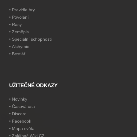
•
Pravidla hry
•
Povolání
•
Rasy
•
Zeměpis
•
Speciální schopnosti
•
Alchymie
•
Bestiář
UŽITEČNÉ ODKAZY
•
Novinky
•
Časová osa
•
Discord
•
Facebook
•
Mapa světa
•
Zaklínač Wiki CZ