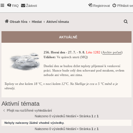
FAQ
Žádosti
Registrovat
Přihlásit se
H
Obsah fóra
Hledat
Aktivní témata
l
e
AKTUÁLNĚ
d
a
256. Herní den - 27. 7. - 9. 8.
Léto 1282
(
Archiv počasí
)
t
Událost:
Ve spárech smrti (MQ)
Dnešní den se budou držet teploty příjemné k venkovní
práci. Slunce bude celý den schované pod mrakem, ovšem
nebude ani větrno, ani zima.
Teploty ve dne kolem 18 °C, v noci kolem 12°C. Na Skellige je cca o 5 °C méně a je
větrněji.
Aktivní témata
Přejít na rozšířené vyhledávání
Nalezeno 0 výsledků hledání • Stránka
1
z
1
Nebyly nalezeny žádné vhodné výsledky.
Nalezeno 0 výsledků hledání • Stránka
1
z
1