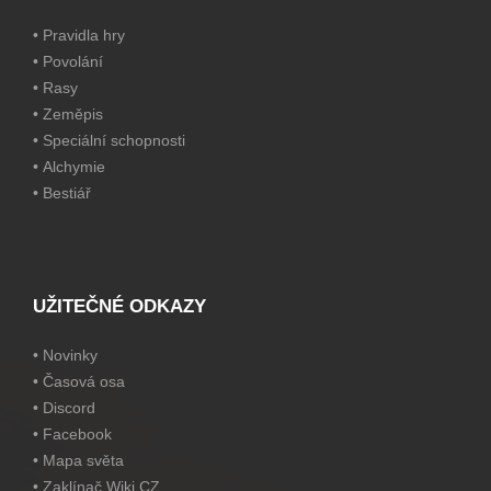
•
Pravidla hry
•
Povolání
•
Rasy
•
Zeměpis
•
Speciální schopnosti
•
Alchymie
•
Bestiář
UŽITEČNÉ ODKAZY
•
Novinky
•
Časová osa
•
Discord
•
Facebook
•
Mapa světa
•
Zaklínač Wiki CZ