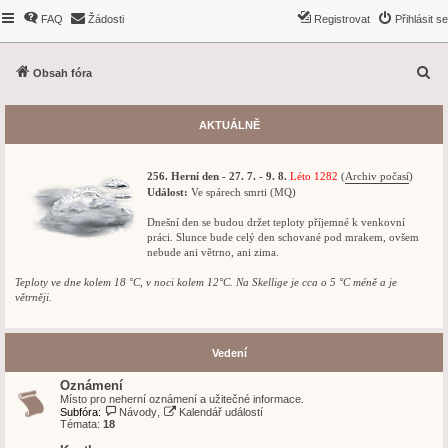
FAQ
Žádosti
Registrovat
Přihlásit se
H
Obsah fóra
l
e
AKTUÁLNĚ
d
a
256. Herní den - 27. 7. - 9. 8.
Léto 1282
(
Archiv počasí
)
t
Událost:
Ve spárech smrti (MQ)
Dnešní den se budou držet teploty příjemné k venkovní
práci. Slunce bude celý den schované pod mrakem, ovšem
nebude ani větrno, ani zima.
Teploty ve dne kolem 18 °C, v noci kolem 12°C. Na Skellige je cca o 5 °C méně a je
větrněji.
Vedení
Oznámení
Místo pro neherní oznámení a užitečné informace.
Subfóra:
Návody
,
Kalendář událostí
Témata:
18