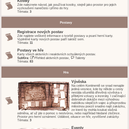
Kostky
Zde naleznete návod, jak používat kostky, stejně jako prostor pro jejich
vyzkoušení nanečisto i přímo do hry.
Témata:
3
Postavy
Registrace nových postav
Zde najdete veškeré informace o tvorbě postavy a psaní herní karty.
Vyplněné karty nových postav patří taktéž sem.
Témata:
11
Postavy ve hře
Karty všech aktivních i neaktivních schválených postav.
Subfóra:
Přehled aktivních postav
,
Talenty
Témata:
83
Hra
Vývěska
Na celém Kontinentě se snad nenajde
jediná vesnice, kde by někde u cesty
nestála ošuntělá dřevěná vývěska s
přibitými vzkazy a inzeráty. I začínající
dobrodruh dokáže mezi výhodnou
nabídkou slepičích vajec a přisprostlou
milostnou poezií snadno najít zakázku,
ze které by mohla koukat slušná
odměna, ať už jde o pomoc s nestvůrou, nebo například hledané zločince.
Prostor pro herní oznámení. Události, situace ve hře, vyvěšené zakázky.
Témata:
3
Eventy