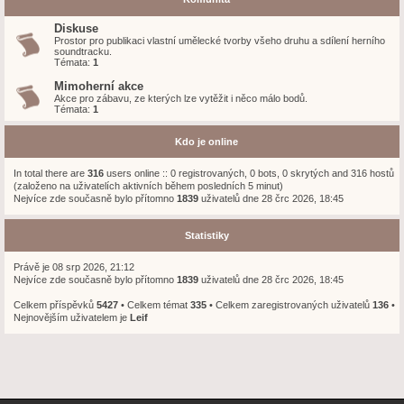
Diskuse
Prostor pro publikaci vlastní umělecké tvorby všeho druhu a sdílení herního
soundtracku.
Témata:
1
Mimoherní akce
Akce pro zábavu, ze kterých lze vytěžit i něco málo bodů.
Témata:
1
Kdo je online
In total there are
316
users online :: 0 registrovaných, 0 bots, 0 skrytých and 316 hostů
(založeno na uživatelích aktivních během posledních 5 minut)
Nejvíce zde současně bylo přítomno
1839
uživatelů dne 28 črc 2026, 18:45
Statistiky
Právě je 08 srp 2026, 21:12
Nejvíce zde současně bylo přítomno
1839
uživatelů dne 28 črc 2026, 18:45
Celkem příspěvků
5427
• Celkem témat
335
• Celkem zaregistrovaných uživatelů
136
•
Nejnovějším uživatelem je
Leif