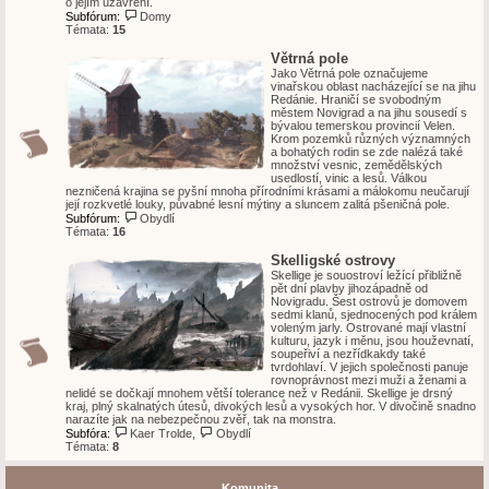
o jejím uzavření.
Subfórum:
Domy
Témata:
15
Větrná pole
Jako Větrná pole označujeme
vinařskou oblast nacházející se na jihu
Redánie. Hraničí se svobodným
městem Novigrad a na jihu sousedí s
bývalou temerskou provincií Velen.
Krom pozemků různých významných
a bohatých rodin se zde nalézá také
množství vesnic, zemědělských
usedlostí, vinic a lesů. Válkou
nezničená krajina se pyšní mnoha přírodními krásami a málokomu neučarují
její rozkvetlé louky, půvabné lesní mýtiny a sluncem zalitá pšeničná pole.
Subfórum:
Obydlí
Témata:
16
Skelligské ostrovy
Skellige je souostroví ležící přibližně
pět dní plavby jihozápadně od
Novigradu. Šest ostrovů je domovem
sedmi klanů, sjednocených pod králem
voleným jarly. Ostrované mají vlastní
kulturu, jazyk i měnu, jsou houževnatí,
soupeřiví a nezřídkakdy také
tvrdohlaví. V jejich společnosti panuje
rovnoprávnost mezi muži a ženami a
nelidé se dočkají mnohem větší tolerance než v Redánii. Skellige je drsný
kraj, plný skalnatých útesů, divokých lesů a vysokých hor. V divočině snadno
narazíte jak na nebezpečnou zvěř, tak na monstra.
Subfóra:
Kaer Trolde
,
Obydlí
Témata:
8
Komunita