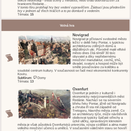
sekce nedovolují - třeba scény z minulosti, nebo snad dobrodružství za
hranicemi Redanie...
V tomto fóru probíhají hry bez vedení vypravěčem. Žádoucí jsou především
hry v jednom až třech hráčích a to po domluvě s vedením.
Témata:
15
Volná hra
Novigrad
Novigrad je přístavní svobodné město
ležící v deltě řeky Pontar, s typickou
architekturou zděných domů a
dlážděných ulic. Původně malé elfské
město dnes čítá téměř 30 tisíc
obyvatel a díky nepřebernému
množství manufaktur, cechů, trhů,
divadel, svatyní a hospod může být
směle považováno za kolébku a
soudobé centrum kultury. V současnosti se řadí mezi ekonomické konkurenty
Koviru.
Subfórum:
Domy
Témata:
13
Oxenfurt
Oxenfurt je jedním z kulturně i
ekonomicky nejvýznamnějších měst
Redánie. Nachází se na severním
břehu řeky Pontar, jižně od Novigradu
a zhruba tři sta mil západně od
Tretogoru, hlavního města země. Co
se architektury týče, může návštěvník
obdivovat typicky špičaté střechy a
úzké uličky, opravdovým klenotem
města je však působivá Oxenfurtská univerzita, výspa vzdělání a alma mater
velkého množství učenců a umělců. V současném válečném stavu se hovoří