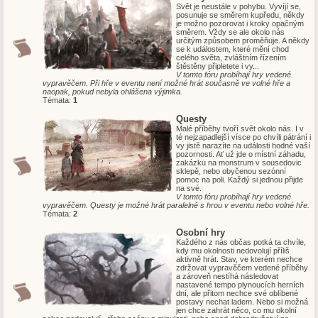
Svět je neustále v pohybu. Vyvíjí se,
posunuje se směrem kupředu, někdy
je možno pozorovat i kroky opačným
směrem. Vždy se ale okolo nás
určitým způsobem proměňuje. A někdy
se k událostem, které mění chod
celého světa, zvláštním řízením
štěstěny připletete i vy...
V tomto fóru probíhají hry vedené
vypravěčem. Při hře v eventu není možné hrát současně ve volné hře a
naopak, pokud nebyla ohlášena výjimka.
Témata:
1
Questy
Malé příběhy tvoří svět okolo nás. I v
té nejzapadlejší vísce po chvíli pátrání i
vy jistě narazíte na události hodné vaší
pozornosti. Ať už jde o místní záhadu,
zakázku na monstrum v sousedovic
sklepě, nebo obyčenou sezónní
pomoc na poli. Každý si jednou přijde
na své.
V tomto fóru probíhají hry vedené
vypravěčem. Questy je možné hrát paralelně s hrou v eventu nebo volné hře.
Témata:
2
Osobní hry
Každého z nás občas potká ta chvíle,
kdy mu okolnosti nedovolují příliš
aktivně hrát. Stav, ve kterém nechce
zdržovat vypravěčem vedené příběhy
a zároveň nestíhá následovat
nastavené tempo plynoucích herních
dní, ale přitom nechce své oblíbené
postavy nechat ladem. Nebo si možná
jen chce zahrát něco, co mu okolní