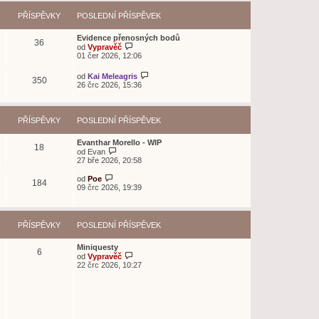
PŘÍSPĚVKY
POSLEDNÍ PŘÍSPĚVEK
Evidence přenosných bodů
36
Z
od
Vypravěč
o
01 čer 2026, 12:06
b
r
Z
od
Kai Meleagris
350
a
o
26 črc 2026, 15:36
z
b
i
r
t
a
p
z
PŘÍSPĚVKY
POSLEDNÍ PŘÍSPĚVEK
o
i
s
t
l
Evanthar Morello - WIP
p
18
e
Z
od
Evan
o
d
o
27 bře 2026, 20:58
s
n
b
l
í
r
Z
e
od
Poe
184
p
a
o
d
09 črc 2026, 19:39
ř
z
b
n
í
i
r
í
s
t
a
p
p
p
z
ř
PŘÍSPĚVKY
POSLEDNÍ PŘÍSPĚVEK
ě
o
i
í
v
s
t
s
e
l
p
p
Miniquesty
k
6
e
o
ě
Z
od
Vypravěč
d
s
v
o
22 črc 2026, 10:27
n
l
e
b
í
e
k
r
p
d
a
ř
n
z
í
í
i
s
p
t