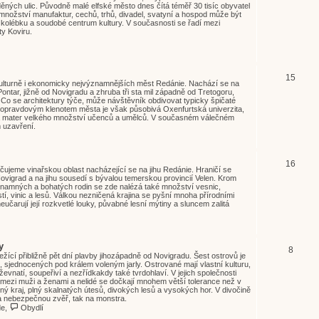
ných ulic. Původně malé elfské město dnes čítá téměř 30 tisíc obyvatel
nožství manufaktur, cechů, trhů, divadel, svatyní a hospod může být
olébku a soudobé centrum kultury. V současnosti se řadí mezi
y Koviru.
15
kulturně i ekonomicky nejvýznamnějších měst Redánie. Nachází se na
ntar, jižně od Novigradu a zhruba tři sta mil západně od Tretogoru,
Co se architektury týče, může návštěvník obdivovat typicky špičaté
, opravdovým klenotem města je však působivá Oxenfurtská univerzita,
a mater velkého množství učenců a umělců. V současném válečném
m uzavření.
16
čujeme vinařskou oblast nacházející se na jihu Redánie. Hraničí se
grad a na jihu sousedí s bývalou temerskou provincií Velen. Krom
amných a bohatých rodin se zde nalézá také množství vesnic,
í, vinic a lesů. Válkou nezničená krajina se pyšní mnoha přírodními
čarují její rozkvetlé louky, půvabné lesní mýtiny a sluncem zalitá
y
8
ležící přibližně pět dní plavby jihozápadně od Novigradu. Šest ostrovů je
sjednocených pod králem voleným jarly. Ostrované mají vlastní kulturu,
ževnatí, soupeřiví a nezřídkakdy také tvrdohlaví. V jejich společnosti
mezi muži a ženami a nelidé se dočkají mnohem větší tolerance než v
rsný kraj, plný skalnatých útesů, divokých lesů a vysokých hor. V divočině
a nebezpečnou zvěř, tak na monstra.
de
,
Obydlí