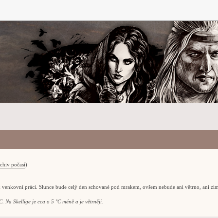
chiv počasí
)
k venkovní práci. Slunce bude celý den schované pod mrakem, ovšem nebude ani větrno, ani zi
. Na Skellige je cca o 5 °C méně a je větrněji.