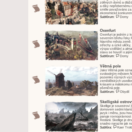
zděných domů a dláždě
a díky nepřebernému m
směle považováno za k
ekonomické konkurent
Subfórum:
Domy
Oxenfurt
Oxenfurt je jedním z 
severním břehu řeky Po
hlavního města země. 
střechy a úzké uličky
výspa vzdělání a alm
stavu se hovoří o její
Subfórum:
Domy
Větrná pole
Jako Větrná pole ozna
svobodným městem Novi
pozemků různých význ
zemědělských usedlost
krásami a málokomu neu
pšeničná pole.
Subfórum:
Obydlí
Skelligské ostrov
Skellige je souostroví 
domovem sedmi klanů, 
jazyk i měnu, jsou hou
panuje rovnoprávnost 
Redánii. Skellige je d
snadno narazíte jak n
Subfóra:
Kaer Trol