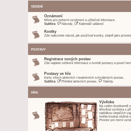
VEDENÍ
Oznámení
Místo pro neherní oznámení a užitečné informace.
Subfóra:
Návody
,
Kalendář událostí
Kostky
Zde naleznete návod, jak používat kostky, stejně jako prostor
POSTAVY
Registrace nových postav
Zde najdete veškeré informace o tvorbě postavy a psaní hern
Postavy ve hře
Karty všech aktivních i neaktivních schválených postav.
Subfóra:
Přehled aktivních postav
,
Talenty
HRA
Vývěska
Na celém Kontinentě s
dřevěná vývěska s při
nabídkou slepičích vaj
mohla koukat slušná o
Prostor pro herní ozn