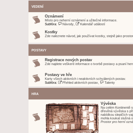
VEDENÍ
Oznámení
Místo pro neherní oznámení a užitečné informace.
Subfóra:
Návody
,
Kalendář událostí
Kostky
Zde naleznete návod, jak používat kostky, stejně jako prostor
POSTAVY
Registrace nových postav
Zde najdete veškeré informace o tvorbě postavy a psaní hern
Postavy ve hře
Karty všech aktivních i neaktivních schválených postav.
Subfóra:
Přehled aktivních postav
,
Talenty
HRA
Vývěska
Na celém Kontinentě s
dřevěná vývěska s při
nabídkou slepičích vaj
mohla koukat slušná o
Prostor pro herní ozn