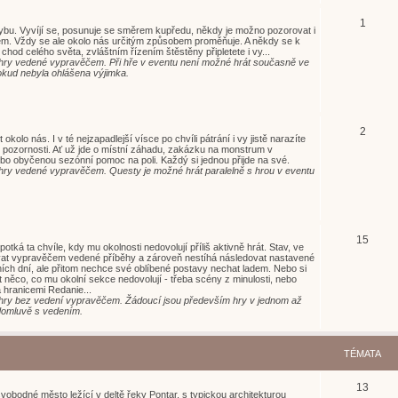
1
hybu. Vyvíjí se, posunuje se směrem kupředu, někdy je možno pozorovat i
. Vždy se ale okolo nás určitým způsobem proměňuje. A někdy se k
chod celého světa, zvláštním řízením štěstěny připletete i vy...
í hry vedené vypravěčem. Při hře v eventu není možné hrát současně ve
okud nebyla ohlášena výjimka.
2
 okolo nás. I v té nejzapadlejší vísce po chvíli pátrání i vy jistě narazíte
í pozornosti. Ať už jde o místní záhadu, zakázku na monstrum v
bo obyčenou sezónní pomoc na poli. Každý si jednou přijde na své.
í hry vedené vypravěčem. Questy je možné hrát paralelně s hrou v eventu
15
tká ta chvíle, kdy mu okolnosti nedovolují příliš aktivně hrát. Stav, ve
at vypravěčem vedené příběhy a zároveň nestíhá následovat nastavené
ích dní, ale přitom nechce své oblíbené postavy nechat ladem. Nebo si
 něco, co mu okolní sekce nedovolují - třeba scény z minulosti, nebo
 hranicemi Redanie...
í hry bez vedení vypravěčem. Žádoucí jsou především hry v jednom až
 domluvě s vedením.
TÉMATA
13
svobodné město ležící v deltě řeky Pontar, s typickou architekturou