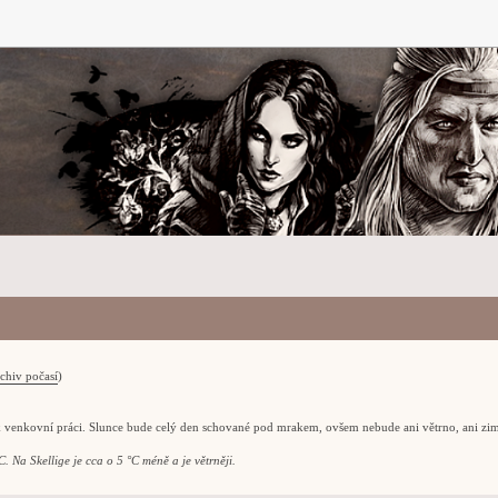
chiv počasí
)
k venkovní práci. Slunce bude celý den schované pod mrakem, ovšem nebude ani větrno, ani zi
. Na Skellige je cca o 5 °C méně a je větrněji.