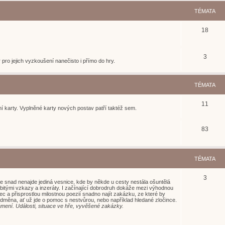
TÉMATA
18
3
 pro jejich vyzkoušení nanečisto i přímo do hry.
TÉMATA
11
í karty. Vyplněné karty nových postav patří taktéž sem.
83
TÉMATA
3
e snad nenajde jediná vesnice, kde by někde u cesty nestála ošuntělá
bitými vzkazy a inzeráty. I začínající dobrodruh dokáže mezi výhodnou
ec a přisprostlou milostnou poezií snadno najít zakázku, ze které by
dměna, ať už jde o pomoc s nestvůrou, nebo například hledané zločince.
ámení. Události, situace ve hře, vyvěšené zakázky.