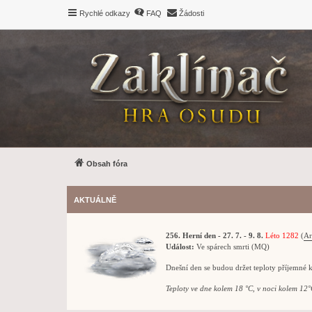
Rychlé odkazy
FAQ
Žádosti
Obsah fóra
AKTUÁLNĚ
256. Herní den - 27. 7. - 9. 8.
Léto 1282
(
Ar
Událost:
Ve spárech smrti (MQ)
Dnešní den se budou držet teploty příjemné 
Teploty ve dne kolem 18 °C, v noci kolem 12°C