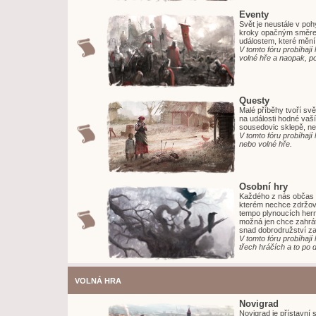
Eventy
Svět je neustále v po
kroky opačným směrem
událostem, které mění 
V tomto fóru probíhaj
volné hře a naopak, p
Questy
Malé příběhy tvoří svět
na události hodné vaš
sousedovic sklepě, ne
V tomto fóru probíhaj
nebo volné hře.
Osobní hry
Každého z nás občas po
kterém nechce zdržov
tempo plynoucích hern
možná jen chce zahrát
snad dobrodružství za
V tomto fóru probíhaj
třech hráčích a to po
VOLNÁ HRA
Novigrad
Novigrad je přístavní 