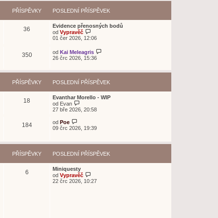
PŘÍSPĚVKY
POSLEDNÍ PŘÍSPĚVEK
Evidence přenosných bodů
36
Z
od
Vypravěč
o
01 čer 2026, 12:06
b
r
Z
od
Kai Meleagris
350
a
o
26 črc 2026, 15:36
z
b
i
r
t
a
p
z
PŘÍSPĚVKY
POSLEDNÍ PŘÍSPĚVEK
o
i
s
t
l
Evanthar Morello - WIP
p
18
e
Z
od
Evan
o
d
o
27 bře 2026, 20:58
s
n
b
l
í
r
Z
e
od
Poe
184
p
a
o
d
09 črc 2026, 19:39
ř
z
b
n
í
i
r
í
s
t
a
p
p
p
z
ř
PŘÍSPĚVKY
POSLEDNÍ PŘÍSPĚVEK
ě
o
i
í
v
s
t
s
e
l
p
p
Miniquesty
k
6
e
o
ě
Z
od
Vypravěč
d
s
v
o
22 črc 2026, 10:27
n
l
e
b
í
e
k
r
p
d
a
ř
n
z
í
í
i
s
p
t