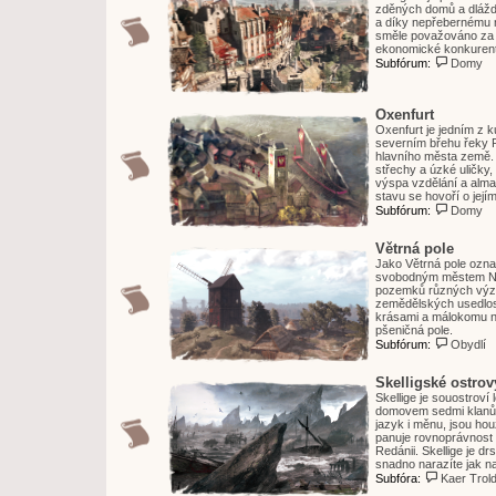
zděných domů a dláždě
a díky nepřebernému m
směle považováno za k
ekonomické konkurent
Subfórum:
Domy
Oxenfurt
Oxenfurt je jedním z 
severním břehu řeky Po
hlavního města země. 
střechy a úzké uličky
výspa vzdělání a alm
stavu se hovoří o její
Subfórum:
Domy
Větrná pole
Jako Větrná pole ozna
svobodným městem Novi
pozemků různých význ
zemědělských usedlost
krásami a málokomu neu
pšeničná pole.
Subfórum:
Obydlí
Skelligské ostrov
Skellige je souostroví 
domovem sedmi klanů, 
jazyk i měnu, jsou hou
panuje rovnoprávnost 
Redánii. Skellige je d
snadno narazíte jak n
Subfóra:
Kaer Trol