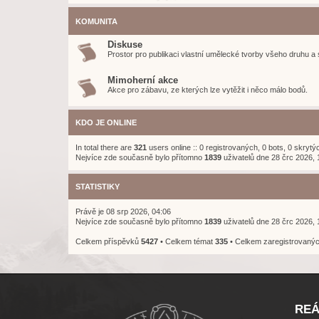
KOMUNITA
Diskuse
Prostor pro publikaci vlastní umělecké tvorby všeho druhu a 
Mimoherní akce
Akce pro zábavu, ze kterých lze vytěžit i něco málo bodů.
KDO JE ONLINE
In total there are
321
users online :: 0 registrovaných, 0 bots, 0 skryt
Nejvíce zde současně bylo přítomno
1839
uživatelů dne 28 črc 2026, 
STATISTIKY
Právě je 08 srp 2026, 04:06
Nejvíce zde současně bylo přítomno
1839
uživatelů dne 28 črc 2026, 
Celkem příspěvků
5427
• Celkem témat
335
• Celkem zaregistrovanýc
REÁ