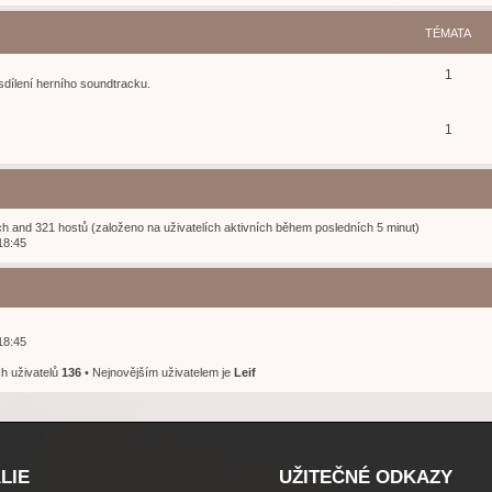
TÉMATA
1
sdílení herního soundtracku.
1
ých and 321 hostů (založeno na uživatelích aktivních během posledních 5 minut)
18:45
18:45
h uživatelů
136
• Nejnovějším uživatelem je
Leif
LIE
UŽITEČNÉ ODKAZY