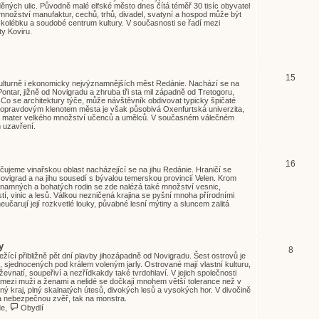
ných ulic. Původně malé elfské město dnes čítá téměř 30 tisíc obyvatel
nožství manufaktur, cechů, trhů, divadel, svatyní a hospod může být
olébku a soudobé centrum kultury. V současnosti se řadí mezi
y Koviru.
15
kulturně i ekonomicky nejvýznamnějších měst Redánie. Nachází se na
ntar, jižně od Novigradu a zhruba tři sta mil západně od Tretogoru,
Co se architektury týče, může návštěvník obdivovat typicky špičaté
, opravdovým klenotem města je však působivá Oxenfurtská univerzita,
a mater velkého množství učenců a umělců. V současném válečném
m uzavření.
16
čujeme vinařskou oblast nacházející se na jihu Redánie. Hraničí se
grad a na jihu sousedí s bývalou temerskou provincií Velen. Krom
amných a bohatých rodin se zde nalézá také množství vesnic,
í, vinic a lesů. Válkou nezničená krajina se pyšní mnoha přírodními
čarují její rozkvetlé louky, půvabné lesní mýtiny a sluncem zalitá
y
8
ležící přibližně pět dní plavby jihozápadně od Novigradu. Šest ostrovů je
sjednocených pod králem voleným jarly. Ostrované mají vlastní kulturu,
ževnatí, soupeřiví a nezřídkakdy také tvrdohlaví. V jejich společnosti
mezi muži a ženami a nelidé se dočkají mnohem větší tolerance než v
rsný kraj, plný skalnatých útesů, divokých lesů a vysokých hor. V divočině
a nebezpečnou zvěř, tak na monstra.
de
,
Obydlí